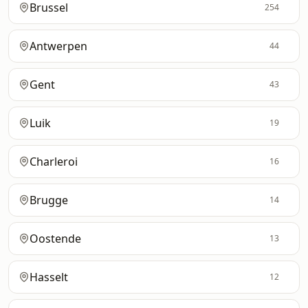
Brussel
254
Antwerpen
44
Gent
43
Luik
19
Charleroi
16
Brugge
14
Oostende
13
Hasselt
12