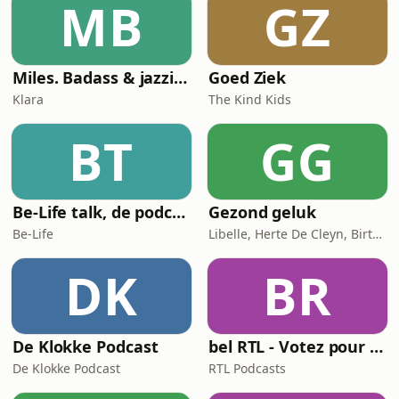
MB
GZ
Miles. Badass & jazzicoon
Goed Ziek
Klara
The Kind Kids
BT
GG
Be-Life talk, de podcast die de gezondheid van vrouwen in beweging zet!
Gezond geluk
Be-Life
Libelle, Herte De Cleyn, Birte Govarts
DK
BR
De Klokke Podcast
bel RTL - Votez pour moi
De Klokke Podcast
RTL Podcasts