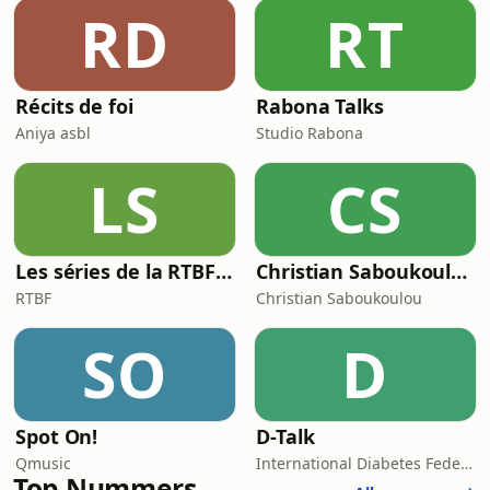
RD
RT
Récits de foi
Rabona Talks
Aniya asbl
Studio Rabona
LS
CS
Les séries de la RTBF : Histoire(s)
Christian Saboukoulou
RTBF
Christian Saboukoulou
SO
D
Spot On!
D-Talk
Qmusic
International Diabetes Federation
Top Nummers