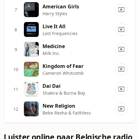
American Girls
7
Harry Styles
Live It All
8
Lost Frequencies
Medicine
9
Milk Inc.
Kingdom of Fear
10
Cameron Whitcomb
Dai Dai
11
Shakira & Burna Boy
New Religion
12
Bebe Rexha & Faithless
Luister online naar Belgische radio