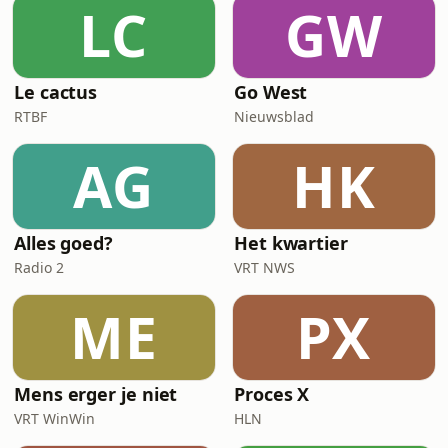
LC
GW
Le cactus
Go West
RTBF
Nieuwsblad
AG
HK
Alles goed?
Het kwartier
Radio 2
VRT NWS
ME
PX
Mens erger je niet
Proces X
VRT WinWin
HLN