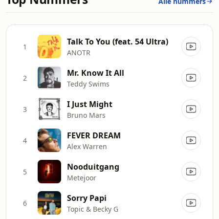
Alle nummers
Talk To You (feat. 54 Ultra)
1
ANOTR
Mr. Know It All
2
Teddy Swims
I Just Might
3
Bruno Mars
FEVER DREAM
4
Alex Warren
Nooduitgang
5
Metejoor
Sorry Papi
6
Topic & Becky G