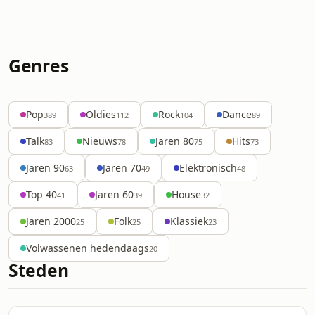
Genres
Pop
Oldies
Rock
Dance
389
112
104
89
Talk
Nieuws
Jaren 80
Hits
83
78
75
73
Jaren 90
Jaren 70
Elektronisch
63
49
48
Top 40
Jaren 60
House
41
39
32
Jaren 2000
Folk
Klassiek
25
25
23
Volwassenen hedendaags
20
Steden