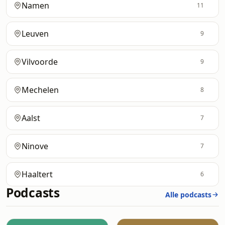
Namen
11
Leuven
9
Vilvoorde
9
Mechelen
8
Aalst
7
Ninove
7
Haaltert
6
Podcasts
Alle podcasts