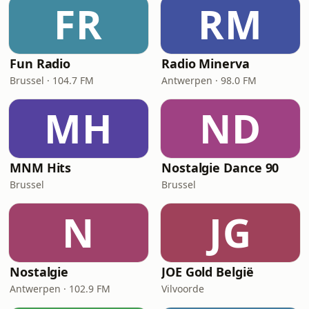
FR
RM
Fun Radio
Radio Minerva
Brussel · 104.7 FM
Antwerpen · 98.0 FM
MH
ND
MNM Hits
Nostalgie Dance 90
Brussel
Brussel
N
JG
Nostalgie
JOE Gold België
Antwerpen · 102.9 FM
Vilvoorde