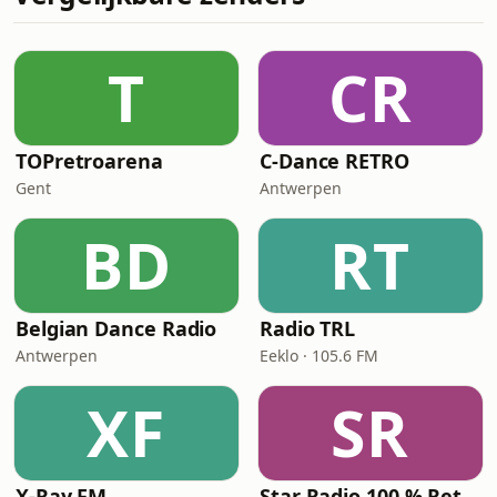
T
CR
TOPretroarena
C-Dance RETRO
Gent
Antwerpen
BD
RT
Belgian Dance Radio
Radio TRL
Antwerpen
Eeklo · 105.6 FM
XF
SR
X-Ray FM
Star Radio 100 % Retrro