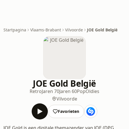
Startpagina
Vlaams-Brabant
Vilvoorde
JOE Gold België
JOE Gold België
Retro
Jaren 70
Jaren 60
Pop
Oldies
Vilvoorde
Favorieten
JOE Gold is een digitale themazender van JOE (DPG