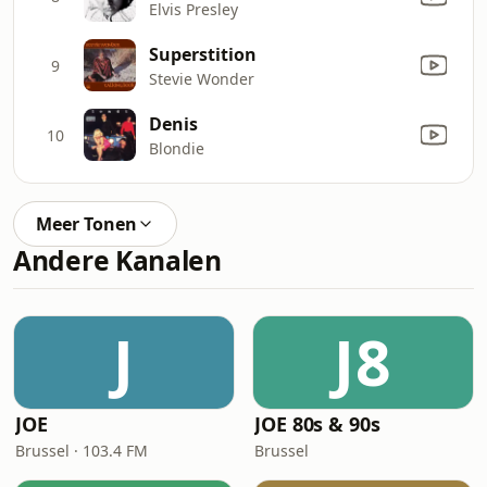
Elvis Presley
Superstition
9
Stevie Wonder
Denis
10
Blondie
Meer Tonen
Andere Kanalen
J
J8
JOE
JOE 80s & 90s
Brussel · 103.4 FM
Brussel