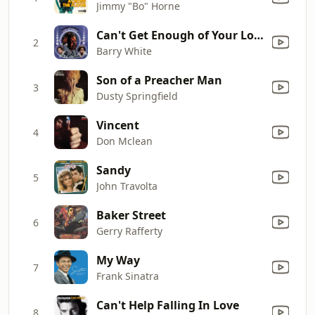
Jimmy "Bo" Horne
Can't Get Enough of Your Love, Babe
2
Barry White
Son of a Preacher Man
3
Dusty Springfield
Vincent
4
Don Mclean
Sandy
5
John Travolta
Baker Street
6
Gerry Rafferty
My Way
7
Frank Sinatra
Can't Help Falling In Love
8