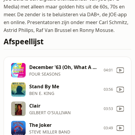
Media) met alleen maar golden hits uit de 60s, 70s en
meer. De zender is te beluisteren via DAB+, de JOE-app
en online. Presentatoren zijn onder meer Carl Schmitz,
Astrid Philips, Raf Van Brussel en Ronny Mosuse.
Afspeellijst
December '63 (Oh, What A Night)
04:01
FOUR SEASONS
Stand By Me
03:56
BEN E. KING
Clair
03:53
GILBERT O'SULLIVAN
The Joker
03:49
STEVE MILLER BAND