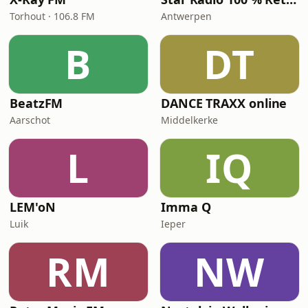
Torhout · 106.8 FM
Antwerpen
B
DT
BeatzFM
DANCE TRAXX online
Aarschot
Middelkerke
L
IQ
LEM'oN
Imma Q
Luik
Ieper
RM
NW