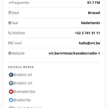
Frequentie
91.7 FM
Stad
Brussel
Taal
Nederlands
Telefoon
+32 2 741 31 11
E-mail
hallo@vrt.be
Website
vrt.be/vrtmax/kanalen/radio-1
SOCIALE MEDIA
@radio1.vrt
@radio1.vrt
@vrtradio1be
@radio1be