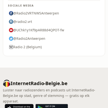
SOCIALE MEDIA
@Radio2VRTNWSAntwerpen
@radio2.vrt
@UChk1y1Kf9pAR88d4QPOT-fw
@Radio2Antwerpen
Radio 2 (Belgium)
InternetRadio-Belgie.be
Luister naar radiozenders en podcasts uit InternetRadio-
Belgie.be op stad, genre of stemming — gratis op elk
apparaat.