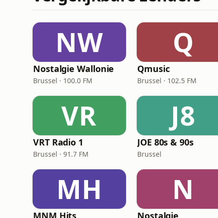
NW
Q
Nostalgie Wallonie
Qmusic
Brussel · 100.0 FM
Brussel · 102.5 FM
VR
J8
VRT Radio 1
JOE 80s & 90s
Brussel · 91.7 FM
Brussel
MH
N
MNM Hits
Nostalgie