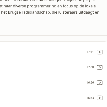
et haar diverse programmering en focus op de lokale
 het Brugse radiolandschap, die luisteraars uitdaagt en
17:11
17:08
16:56
16:53