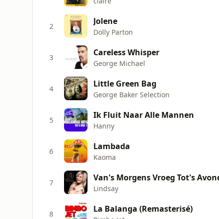
claire
Jolene
2
Dolly Parton
Careless Whisper
3
George Michael
Little Green Bag
4
George Baker Selection
Ik Fluit Naar Alle Mannen
5
Hanny
Lambada
6
Kaoma
Van's Morgens Vroeg Tot's Avon
7
Lindsay
La Balanga (Remasterisé)
8