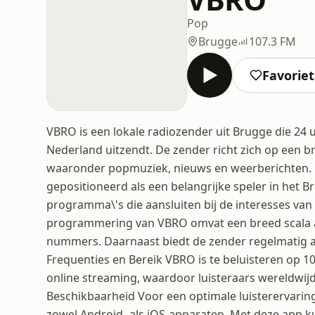
Pop
Brugge
107.3 FM
Favorie
VBRO is een lokale radiozender uit Brugge die 24 
Nederland uitzendt. De zender richt zich op een 
waaronder popmuziek, nieuws en weerberichten. 
gepositioneerd als een belangrijke speler in het 
programma\'s die aansluiten bij de interesses v
programmering van VBRO omvat een breed scala a
nummers. Daarnaast biedt de zender regelmatig a
Frequenties en Bereik VBRO is te beluisteren op 1
online streaming, waardoor luisteraars wereldwij
Beschikbaarheid Voor een optimale luisterervarin
zowel Android- als iOS-apparaten. Met deze app kun