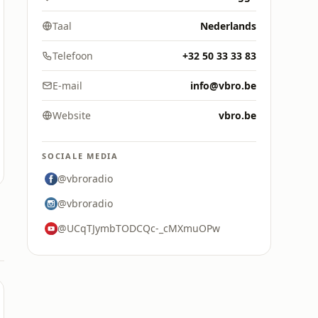
Taal
Nederlands
Telefoon
+32 50 33 33 83
E-mail
info@vbro.be
Website
vbro.be
SOCIALE MEDIA
@vbroradio
@vbroradio
@UCqTJymbTODCQc-_cMXmuOPw