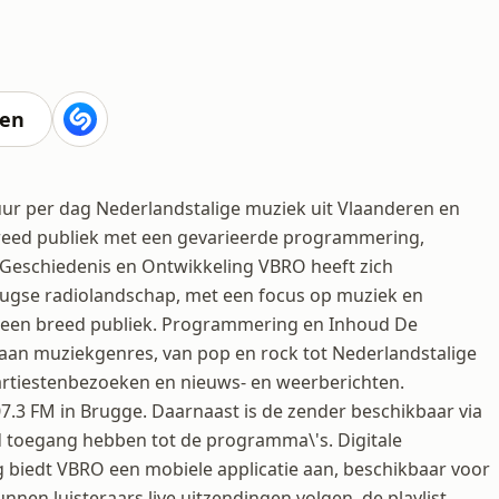
ten
uur per dag Nederlandstalige muziek uit Vlaanderen en
breed publiek met een gevarieerde programmering,
Geschiedenis en Ontwikkeling VBRO heeft zich
Brugse radiolandschap, met een focus op muziek en
an een breed publiek. Programmering en Inhoud De
an muziekgenres, van pop en rock tot Nederlandstalige
rtiestenbezoeken en nieuws- en weerberichten.
07.3 FM in Brugge. Daarnaast is de zender beschikbaar via
d toegang hebben tot de programma\'s. Digitale
g biedt VBRO een mobiele applicatie aan, beschikbaar voor
nen luisteraars live uitzendingen volgen, de playlist