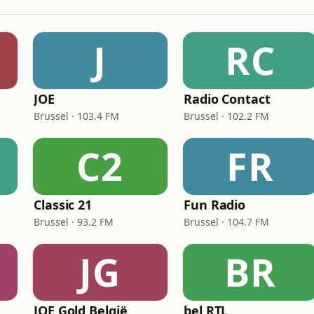
J
RC
JOE
Radio Contact
Brussel · 103.4 FM
Brussel · 102.2 FM
C2
FR
Classic 21
Fun Radio
Brussel · 93.2 FM
Brussel · 104.7 FM
JG
BR
JOE Gold België
bel RTL