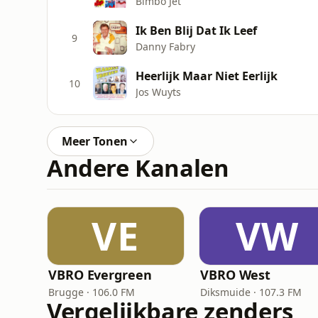
Bimbo Jet
Ik Ben Blij Dat Ik Leef
9
Danny Fabry
Heerlijk Maar Niet Eerlijk
10
Jos Wuyts
Meer Tonen
Andere Kanalen
VE
VW
VBRO Evergreen
VBRO West
Brugge · 106.0 FM
Diksmuide · 107.3 FM
Vergelijkbare zenders