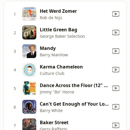
Het Werd Zomer
1
Rob de Nijs
Little Green Bag
2
George Baker Selection
Mandy
3
Barry Manilow
Karma Chameleon
4
Culture Club
Dance Across the Floor (12" Mix)
5
Jimmy "Bo" Horne
Can't Get Enough of Your Love, Babe
6
Barry White
Baker Street
7
Gerry Rafferty