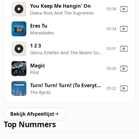
You Keep Me Hangin' On
05:38
Diana Ross And The Supremes
Eres Tu
05:34
Mocedades
1 2 3
05:31
Gloria Estefan And The Miami Sound Machine
Magic
05:26
Pilot
Turn! Turn! Turn! (To Everything There Is A Season)
05:22
The Byrds
Bekijk Afspeellijst
Top Nummers