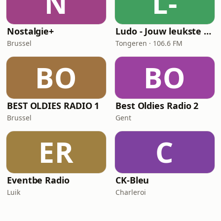
N
L-
Nostalgie+
Ludo - Jouw leukste Evergreens
Brussel
Tongeren · 106.6 FM
BO
BO
BEST OLDIES RADIO 1
Best Oldies Radio 2
Brussel
Gent
ER
C
Eventbe Radio
CK-Bleu
Luik
Charleroi