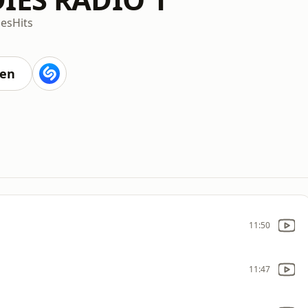
ies
Hits
ten
11:50
11:47