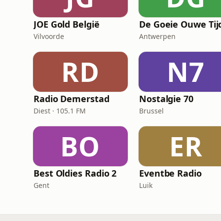
JOE Gold België
De Goeie Ouwe Tij
Vilvoorde
Antwerpen
RD
N7
Radio Demerstad
Nostalgie 70
Diest · 105.1 FM
Brussel
BO
ER
Best Oldies Radio 2
Eventbe Radio
Gent
Luik