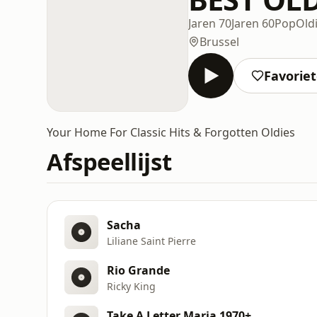
Jaren 70
Jaren 60
Pop
Old
Brussel
Favorie
Your Home For Classic Hits & Forgotten Oldies
Afspeellijst
Sacha
Liliane Saint Pierre
Rio Grande
Ricky King
Take A Letter Maria 1970+