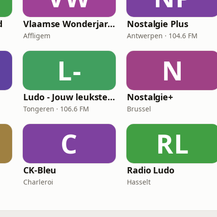
d
Vlaamse Wonderjaren
Nostalgie Plus
Affligem
Antwerpen · 104.6 FM
L-
N
Ludo - Jouw leukste Evergreens
Nostalgie+
Tongeren · 106.6 FM
Brussel
C
RL
CK-Bleu
Radio Ludo
Charleroi
Hasselt