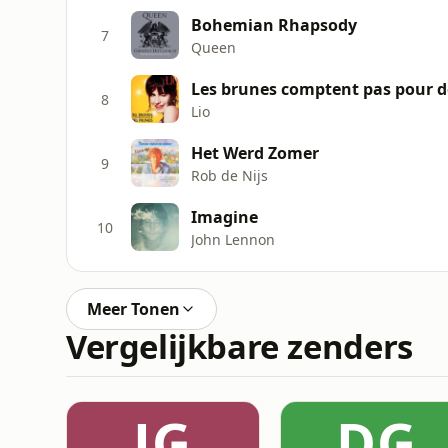
Bohemian Rhapsody
7
Queen
Les brunes comptent pas pour d
8
Lio
Het Werd Zomer
9
Rob de Nijs
Imagine
10
John Lennon
Meer Tonen
Vergelijkbare zenders
JG
DG