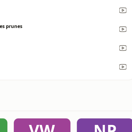
es prunes
VW
NP