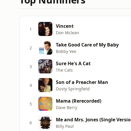
Vincent
1
Don Mclean
Take Good Care of My Baby
2
Bobby Vee
Sure He's A Cat
3
The Cats
Son of a Preacher Man
4
Dusty Springfield
Mama (Rerecorded)
5
Dave Berry
Me and Mrs. Jones (Single Versio
6
Billy Paul