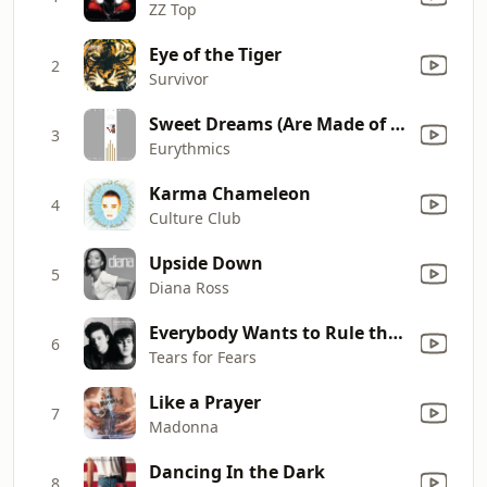
ZZ Top
Eye of the Tiger
2
Survivor
Sweet Dreams (Are Made of This)
3
Eurythmics
Karma Chameleon
4
Culture Club
Upside Down
5
Diana Ross
Everybody Wants to Rule the World
6
Tears for Fears
Like a Prayer
7
Madonna
Dancing In the Dark
8