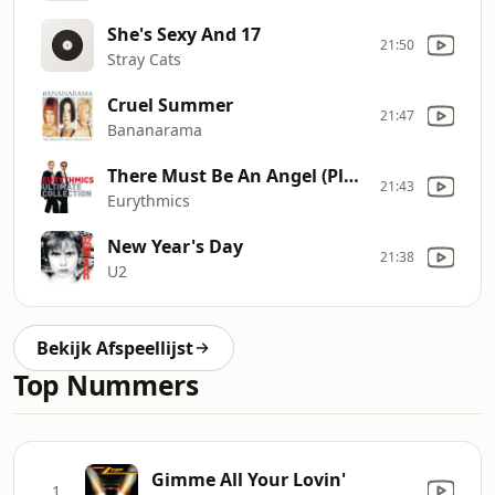
She's Sexy And 17
21:50
Stray Cats
Cruel Summer
21:47
Bananarama
There Must Be An Angel (Playing With My Heart)
21:43
Eurythmics
New Year's Day
21:38
U2
Bekijk Afspeellijst
Top Nummers
Gimme All Your Lovin'
1