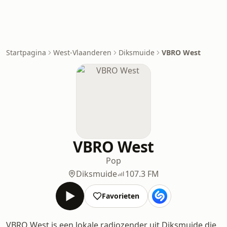
Startpagina
West-Vlaanderen
Diksmuide
VBRO West
VBRO West
Pop
Diksmuide
107.3 FM
Favorieten
VBRO West is een lokale radiozender uit Diksmuide die