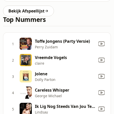
Bekijk Afspeellijst
Top Nummers
Toffe Jongens (Party Versie)
1
Perry Zuidam
Vreemde Vogels
2
claire
Jolene
3
Dolly Parton
Careless Whisper
4
George Michael
Ik Lig Nog Steeds Van Jou Te Dromen
5
Lindsay