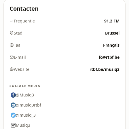
Contacten
Frequentie
91.2 FM
Stad
Brussel
Taal
Français
E-mail
fc@rtbf.be
Website
rtbf.be/musiq3
SOCIALE MEDIA
@Musiq3
@musiq3rtbf
@musiq_3
Musiq3