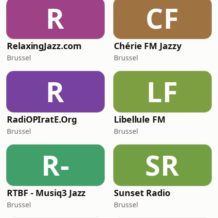
R
CF
RelaxingJazz.com
Chérie FM Jazzy
Brussel
Brussel
R
LF
RadiOPIratE.Org
Libellule FM
Brussel
Brussel
R-
SR
RTBF - Musiq3 Jazz
Sunset Radio
Brussel
Brussel