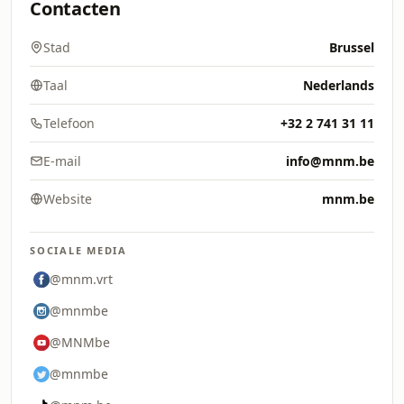
Contacten
Stad
Brussel
Taal
Nederlands
Telefoon
+32 2 741 31 11
E-mail
info@mnm.be
Website
mnm.be
SOCIALE MEDIA
@mnm.vrt
@mnmbe
@MNMbe
@mnmbe