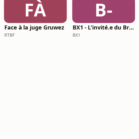
FÀ
B-
Face à la juge Gruwez
BX1 - L'invité.e du Brunch
RTBF
BX1