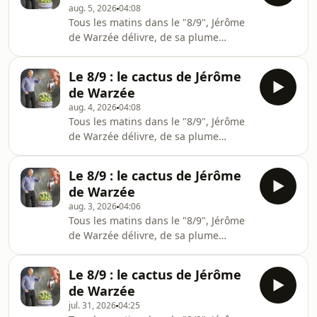
cactus
aug. 5, 2026
04:08
direct tous les matins de la semaine
Tous les matins dans le "8/9", Jérôme
&nbsp;vers 8h15 sur
de Warzée délivre, de sa plume
www.rtbf.be/vivacitéRetrouvez tous
finement acérée, son "Cactus" ! Une
les épisodes du Cactus sur notre
chronique piquante sur l'actualité du
plateforme Auvio.be
Le 8/9 : le cactus de Jérôme
jour !&nbsp;Merci pour votre écoute
https://auvio.rtbf.be/emission/le-
de Warzée
&nbsp;Le Cactus, c'est également en
cactus
aug. 4, 2026
04:08
direct tous les matins de la semaine
Tous les matins dans le "8/9", Jérôme
&nbsp;vers 8h15 sur
de Warzée délivre, de sa plume
www.rtbf.be/vivacitéRetrouvez tous
finement acérée, son "Cactus" ! Une
les épisodes du Cactus sur notre
chronique piquante sur l'actualité du
plateforme Auvio.be
Le 8/9 : le cactus de Jérôme
jour !&nbsp;Merci pour votre écoute
https://auvio.rtbf.be/emission/le-
de Warzée
&nbsp;Le Cactus, c'est également en
cactus
aug. 3, 2026
04:06
direct tous les matins de la semaine
Tous les matins dans le "8/9", Jérôme
&nbsp;vers 8h15 sur
de Warzée délivre, de sa plume
www.rtbf.be/vivacitéRetrouvez tous
finement acérée, son "Cactus" ! Une
les épisodes du Cactus sur notre
chronique piquante sur l'actualité du
plateforme Auvio.be
Le 8/9 : le cactus de Jérôme
jour !&nbsp;Merci pour votre écoute
https://auvio.rtbf.be/emission/le-
de Warzée
&nbsp;Le Cactus, c'est également en
cactus
jul. 31, 2026
04:25
direct tous les matins de la semaine