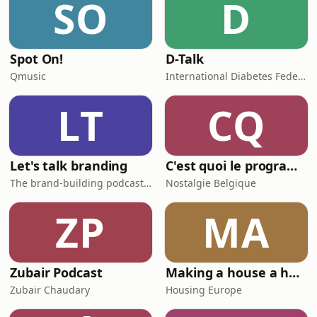
SO
D
Spot On!
D-Talk
Qmusic
International Diabetes Federation
LT
CQ
Let's talk branding
C'est quoi le programme au cinéma ?
The brand-building podcast by Stef Hamerlinck
Nostalgie Belgique
ZP
MA
Zubair Podcast
Making a house a home
Zubair Chaudary
Housing Europe