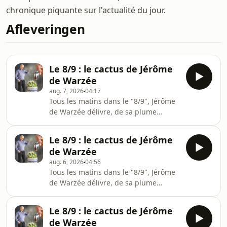
chronique piquante sur l'actualité du jour.
Afleveringen
Le 8/9 : le cactus de Jérôme
de Warzée
aug. 7, 2026
04:17
Tous les matins dans le "8/9", Jérôme
de Warzée délivre, de sa plume
finement acérée, son "Cactus" ! Une
chronique piquante sur l'actualité du
Le 8/9 : le cactus de Jérôme
jour !&nbsp;Merci pour votre écoute
de Warzée
&nbsp;Le Cactus, c'est également en
aug. 6, 2026
04:56
direct tous les matins de la semaine
Tous les matins dans le "8/9", Jérôme
&nbsp;vers 8h15 sur
de Warzée délivre, de sa plume
www.rtbf.be/vivacitéRetrouvez tous
finement acérée, son "Cactus" ! Une
les épisodes du Cactus sur notre
chronique piquante sur l'actualité du
plateforme Auvio.be
Le 8/9 : le cactus de Jérôme
jour !&nbsp;Merci pour votre écoute
https://auvio.rtbf.be/emission/le-
de Warzée
&nbsp;Le Cactus, c'est également en