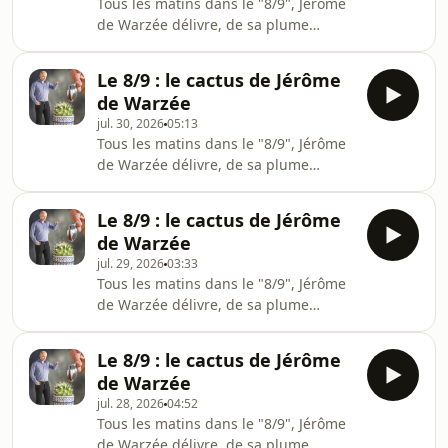
Tous les matins dans le "8/9", Jérôme
&nbsp;vers 8h15 sur
de Warzée délivre, de sa plume
www.rtbf.be/vivacitéRetrouvez tous
finement acérée, son "Cactus" ! Une
les épisodes du Cactus sur notre
chronique piquante sur l'actualité du
plateforme Auvio.be
Le 8/9 : le cactus de Jérôme
jour !&nbsp;Merci pour votre écoute
https://auvio.rtbf.be/emission/le-
de Warzée
&nbsp;Le Cactus, c'est également en
cactus
jul. 30, 2026
05:13
direct tous les matins de la semaine
Tous les matins dans le "8/9", Jérôme
&nbsp;vers 8h15 sur
de Warzée délivre, de sa plume
www.rtbf.be/vivacitéRetrouvez tous
finement acérée, son "Cactus" ! Une
les épisodes du Cactus sur notre
chronique piquante sur l'actualité du
plateforme Auvio.be
Le 8/9 : le cactus de Jérôme
jour !&nbsp;Merci pour votre écoute
https://auvio.rtbf.be/emission/le-
de Warzée
&nbsp;Le Cactus, c'est également en
cactus
jul. 29, 2026
03:33
direct tous les matins de la semaine
Tous les matins dans le "8/9", Jérôme
&nbsp;vers 8h15 sur
de Warzée délivre, de sa plume
www.rtbf.be/vivacitéRetrouvez tous
finement acérée, son "Cactus" ! Une
les épisodes du Cactus sur notre
chronique piquante sur l'actualité du
plateforme Auvio.be
Le 8/9 : le cactus de Jérôme
jour !&nbsp;Merci pour votre écoute
https://auvio.rtbf.be/emission/le-
de Warzée
&nbsp;Le Cactus, c'est également en
cactus
jul. 28, 2026
04:52
direct tous les matins de la semaine
Tous les matins dans le "8/9", Jérôme
&nbsp;vers 8h15 sur
de Warzée délivre, de sa plume