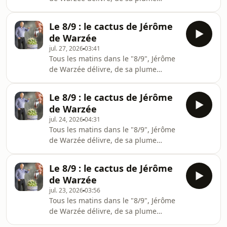
www.rtbf.be/vivacitéRetrouvez tous
finement acérée, son "Cactus" ! Une
les épisodes du Cactus sur notre
chronique piquante sur l'actualité du
plateforme Auvio.be
Le 8/9 : le cactus de Jérôme
jour !&nbsp;Merci pour votre écoute
https://auvio.rtbf.be/emission/le-
de Warzée
&nbsp;Le Cactus, c'est également en
cactus
jul. 27, 2026
03:41
direct tous les matins de la semaine
Tous les matins dans le "8/9", Jérôme
&nbsp;vers 8h15 sur
de Warzée délivre, de sa plume
www.rtbf.be/vivacitéRetrouvez tous
finement acérée, son "Cactus" ! Une
les épisodes du Cactus sur notre
chronique piquante sur l'actualité du
plateforme Auvio.be
Le 8/9 : le cactus de Jérôme
jour !&nbsp;Merci pour votre écoute
https://auvio.rtbf.be/emission/le-
de Warzée
&nbsp;Le Cactus, c'est également en
cactus
jul. 24, 2026
04:31
direct tous les matins de la semaine
Tous les matins dans le "8/9", Jérôme
&nbsp;vers 8h15 sur
de Warzée délivre, de sa plume
www.rtbf.be/vivacitéRetrouvez tous
finement acérée, son "Cactus" ! Une
les épisodes du Cactus sur notre
chronique piquante sur l'actualité du
plateforme Auvio.be
Le 8/9 : le cactus de Jérôme
jour !&nbsp;Merci pour votre écoute
https://auvio.rtbf.be/emission/le-
de Warzée
&nbsp;Le Cactus, c'est également en
cactus
jul. 23, 2026
03:56
direct tous les matins de la semaine
Tous les matins dans le "8/9", Jérôme
&nbsp;vers 8h15 sur
de Warzée délivre, de sa plume
www.rtbf.be/vivacitéRetrouvez tous
finement acérée, son "Cactus" ! Une
les épisodes du Cactus sur notre