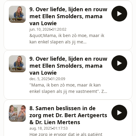
verschil voor een patiënt.In deze
9. Over liefde, lijden en rouw
tiende aflevering trok &#39;Goed
met Ellen Smolders, mama
Ziek&#39; naar UZ Leuven voor een
van Lowie
live podcastopname in een zaal vol
jun. 10, 2026
01:20:02
zorgverleners. Eline en Tim gingen in
&quot;Mama, ik ben zò moe, maar ik
gesprek met patiënt en
kan enkel slapen als jij me
ervaringsdeskundige Annelotte
vastneemt&quot;. Zo broos en
Devriendt en clinical support
beklijvend mooi klonken de laatste
manager Hanne Declerck. Over
9. Over liefde, lijden en rouw
woorden die Lowie zei tegen zijn
lichtpunten. O
met Ellen Smolders, mama
mama. Ellen Smolders verloor in mei
van Lowie
2024 haar zoontje Lowie aan een
dec. 5, 2025
01:20:09
hersentumor, na een lange en zware
"Mama, ik ben zò moe, maar ik kan
periode.We spraken Ellen in 2025. In
enkel slapen als jij me vastneemt". Zo
deze aflevering deelt ze openhartig
broos en beklijvend mooi klonken de
de pijnpunten waar ze tegenaan
laatste woorden die Lowie zei tegen
liepen in de zorg: eindeloze wach
8. Samen beslissen in de
zijn mama. Ellen Smolders verloor in
zorg met Dr. Bert Aertgeerts
mei 2024 haar zoontje Lowie aan een
& Dr. Lien Mertens
hersentumor, na een lange en zware
aug. 18, 2025
01:17:53
periode.In deze aflevering deelt ze
Hoe zorg je ervoor dat je als patiënt
openhartig de pijnpunten waar ze