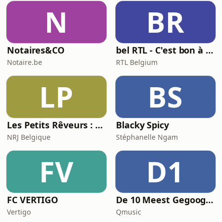
N
BR
Notaires&CO
bel RTL - C'est bon à savoir
Notaire.be
RTL Belgium
LP
BS
Les Petits Rêveurs : histoires et aventures pour enfants
Blacky Spicy
NRJ Belgique
Stéphanelle Ngam
FV
D1
FC VERTIGO
De 10 Meest Gegoogelde Vragen Over…
Vertigo
Qmusic