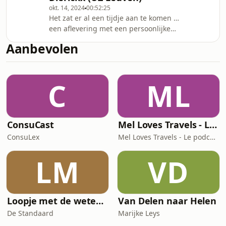
okt. 14, 2024
00:52:25
zorg.We zoomen in op de rol van
Het zat er al een tijdje aan te komen …
patiëntenverenigingen en hoe zij zorg
een aflevering met een persoonlijke
écht compleet kunnen maken. Samen
superheld van Eline – ook al hoort hij
verkennen we een toekomst waarin
Aanbevolen
dat zelf niet graag: Dokter Daan
patiëntenvereni
Dierickx, hematoloog bij UZ Leuven en
ook de behandelende arts van Eline
C
ML
tijdens haar strijd tegen
lymfeklierkanker.We spreken met
Daan over de manier waarop je als
arts het verschil maakt, waarom
ConsuCast
Mel Loves Travels - Le podcast belge du voyage
empathie zo belangrijk is en de
noodzaak voor een meer
ConsuLex
Mel Loves Travels - Le podcast belge du voyage
LM
VD
Loopje met de wetenschap
Van Delen naar Helen
De Standaard
Marijke Leys