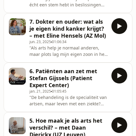
écht een stem hebt in beslissingen
tegenaan liepen in de zorg: eindeloze
over je gezondheid? En waarom is dat
wachttijden op cruciale momenten,
niet alleen fijn, maar ook beter voor je
gebrek
7. Dokter en ouder: wat als
behandeling? Dr. Bert Aertgeerts (KU
je eigen kind kanker krijgt?
Leuven, pionier evidence-based
– met Eline Hensels (AZ Mol)
medicine) en Dr. Lien Mertens
jun. 23, 2025
01:06:34
(huisarts en onderzoeker) delen
"Als arts help je normaal anderen,
verhalen uit hun praktijk over
maar plots lag mijn eigen zoon in het
momenten waarop 'shared decision
ziekenhuis." In deze aflevering praten
making' het verschil maakte.We
we met Eline Hensels. Ze is kinderarts
hebben het over 'drie go
6. Patiënten aan zet met
in Mol, maar ook mama van een
Stefan Gijssels (Patient
kankerpatiënt sinds haar zoontje Leon
Expert Center)
een hersentumor kreeg.Hoe voelt het
jan. 21, 2025
01:05:45
om plots aan de andere kant van het
"De behandeling is de specialiteit van
bed te staan? Wat maakt
artsen, maar leven met een ziekte?
zorgtrajecten (onnodig) zwaar en
Dat is onze ervaring." In deze
welke lichtpuntjes maken het een
aflevering vertelt Stefan Gijssels,
beetje draaglijker?
5. Hoe maak je als arts het
voorzitter van het Patient Expert
verschil? – met Daan
Center, waarom het zo belangrijk is
Dierickx (UZ Leuven)
om patiënten een stem te geven in de