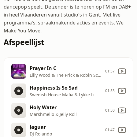
dancepop speelt. De zender is te horen op FM en DAB+
in heel Vlaanderen vanuit studio's in Gent. Met live
programma's, spraakmakende acties en events. We
Make You Move.
Afspeellijst
Prayer In C
01:57
Lilly Wood & The Prick & Robin Schulz
Happiness Is So Sad
01:53
Swedish House Mafia & Lykke Li
Holy Water
01:50
Marshmello & Jelly Roll
Jaguar
01:47
DJ Rolando