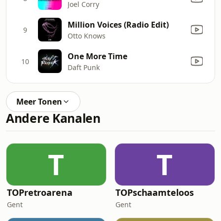
Joel Corry
Million Voices (Radio Edit)
9
Otto Knows
One More Time
10
Daft Punk
Meer Tonen
Andere Kanalen
T
T
TOPretroarena
TOPschaamteloos
Gent
Gent