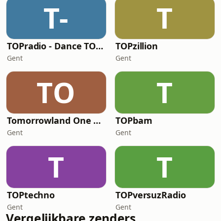
T-
T
TOPradio - Dance TOP 1000
TOPzillion
Gent
Gent
TO
T
Tomorrowland One World Radio
TOPbam
Gent
Gent
T
T
TOPtechno
TOPversuzRadio
Gent
Gent
Vergelijkbare zenders