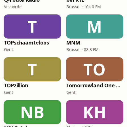
Vilvoorde
Brussel · 104.0 FM
T
M
TOPschaamteloos
MNM
Gent
Brussel · 88.3 FM
T
TO
TOPzillion
Tomorrowland One World Radio
Gent
Gent
NB
KH