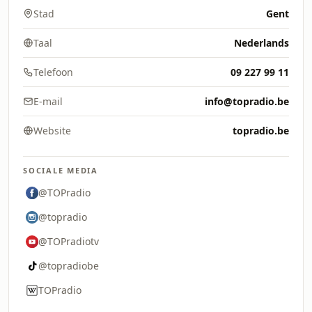
Stad
Gent
Taal
Nederlands
Telefoon
09 227 99 11
E-mail
info@topradio.be
Website
topradio.be
SOCIALE MEDIA
@TOPradio
@topradio
@TOPradiotv
@topradiobe
TOPradio