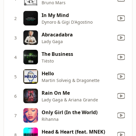
Bruno Mars
In My Mind
2
Dynoro & Gigi D'Agostino
Abracadabra
3
Lady Gaga
The Business
4
Tiësto
Hello
5
Martin Solveig & Dragonette
Rain On Me
6
Lady Gaga & Ariana Grande
Only Girl (In the World)
7
Rihanna
Head & Heart (feat. MNEK)
8