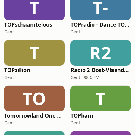
T
T-
TOPschaamteloos
TOPradio - Dance TOP 1000
Gent
Gent
T
R2
TOPzillion
Radio 2 Oost-Vlaanderen
Gent
Gent · 98.6 FM
TO
T
Tomorrowland One World Radio
TOPbam
Gent
Gent