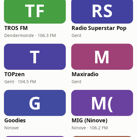
TF
RS
TROS FM
Radio Superstar Pop
Dendermonde · 106.3 FM
Gent
T
M
TOPzen
Maxiradio
Gent · 104.5 FM
Gent
G
M(
Goodies
MIG (Ninove)
Ninove
Ninove · 106.2 FM