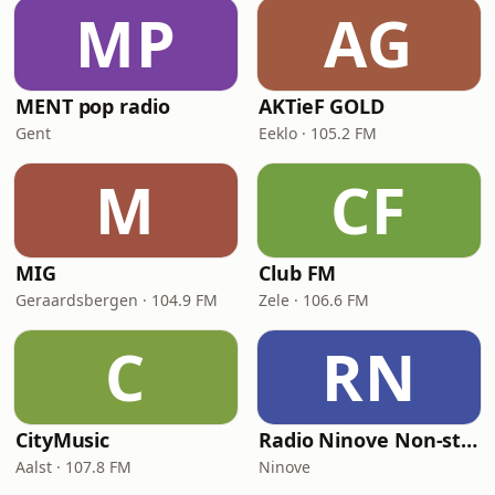
MP
AG
MENT pop radio
AKTieF GOLD
Gent
Eeklo · 105.2 FM
M
CF
MIG
Club FM
Geraardsbergen · 104.9 FM
Zele · 106.6 FM
C
RN
CityMusic
Radio Ninove Non-stop Hits
Aalst · 107.8 FM
Ninove