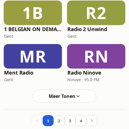
1B
R2
1 BELGIAN ON DEMAND RADIO
Radio 2 Unwind
Gent
Gent
MR
RN
Ment Radio
Radio Ninove
Gent
Ninove · 95.0 FM
Meer Tonen
1
2
3
4