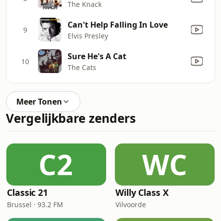
The Knack
Can't Help Falling In Love
9
Elvis Presley
Sure He's A Cat
10
The Cats
Meer Tonen
Vergelijkbare zenders
C2
WC
Classic 21
Willy Class X
Brussel · 93.2 FM
Vilvoorde