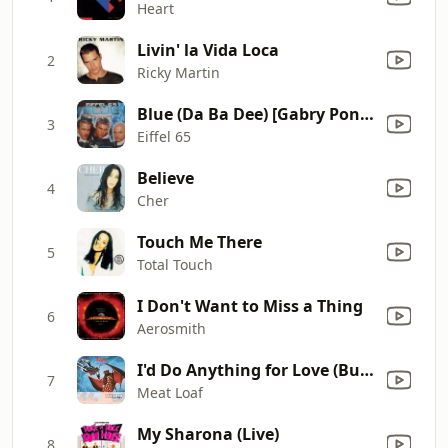
Heart
Livin' la Vida Loca
2
Ricky Martin
Blue (Da Ba Dee) [Gabry Ponte Ice Pop Mix]
3
Eiffel 65
Believe
4
Cher
Touch Me There
5
Total Touch
I Don't Want to Miss a Thing
6
Aerosmith
I'd Do Anything for Love (But I Won't Do That) [Single Edit]
7
Meat Loaf
My Sharona (Live)
8