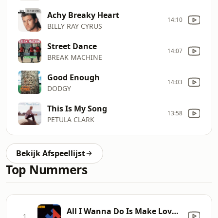
Achy Breaky Heart
14:10
BILLY RAY CYRUS
Street Dance
14:07
BREAK MACHINE
Good Enough
14:03
DODGY
This Is My Song
13:58
PETULA CLARK
Bekijk Afspeellijst
Top Nummers
All I Wanna Do Is Make Love to You
1