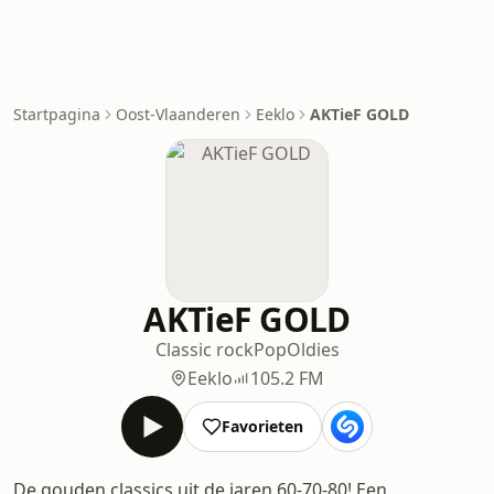
Startpagina
Oost-Vlaanderen
Eeklo
AKTieF GOLD
AKTieF GOLD
Classic rock
Pop
Oldies
Eeklo
105.2 FM
Favorieten
De gouden classics uit de jaren 60-70-80! Een