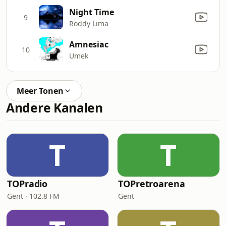
Night Time
9
Roddy Lima
Amnesiac
10
Umek
Meer Tonen
Andere Kanalen
T
T
TOPradio
TOPretroarena
Gent · 102.8 FM
Gent