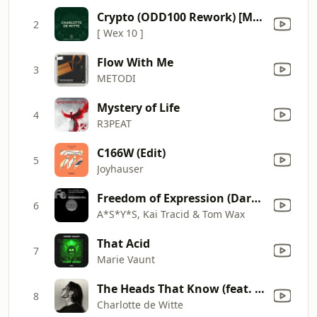
Crypto (ODD100 Rework) [Mixed]
2
[ Wex 10 ]
Flow With Me
3
METODI
Mystery of Life
4
R3PEAT
C166W (Edit)
5
Joyhauser
Freedom of Expression (Dark Acid Mix)
6
A*S*Y*S, Kai Tracid & Tom Wax
That Acid
7
Marie Vaunt
The Heads That Know (feat. Comma Dee)
8
Charlotte de Witte