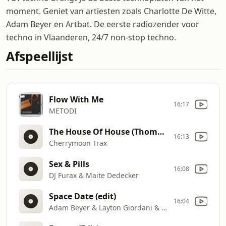
moment. Geniet van artiesten zoals Charlotte De Witte,
Adam Beyer en Artbat. De eerste radiozender voor
techno in Vlaanderen, 24/7 non-stop techno.
Afspeellijst
Flow With Me
16:17
METODI
The House Of House (Thomas Schumacher Remix) (Edit)
16:13
Cherrymoon Trax
Sex & Pills
16:08
DJ Furax & Maite Dedecker
Space Date (edit)
16:04
Adam Beyer & Layton Giordani & Green Velvet