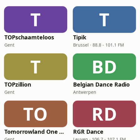
T
T
TOPschaamteloos
Tipik
Gent
Brussel · 88.8 - 101.1 FM
T
BD
TOPzillion
Belgian Dance Radio
Gent
Antwerpen
TO
RD
Tomorrowland One World Radio
RGR Dance
Gent
Leuven · 106.7 - 107.1 FM