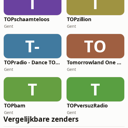
T
T
TOPschaamteloos
TOPzillion
Gent
Gent
T-
TO
TOPradio - Dance TOP 1000
Tomorrowland One World Radio
Gent
Gent
T
T
TOPbam
TOPversuzRadio
Gent
Gent
Vergelijkbare zenders