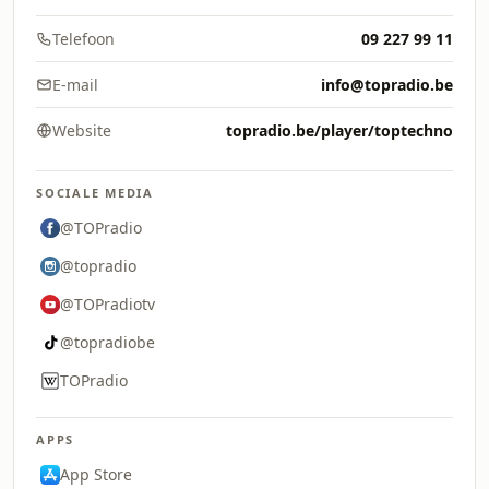
Telefoon
09 227 99 11
E-mail
info@topradio.be
Website
topradio.be/player/toptechno
SOCIALE MEDIA
@TOPradio
@topradio
@TOPradiotv
@topradiobe
TOPradio
APPS
App Store