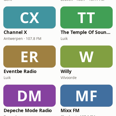
CX
TT
Channel X
The Temple Of Sound Belgium
Antwerpen · 107.8 FM
Luik
ER
W
Eventbe Radio
Willy
Luik
Vilvoorde
DM
MF
Depeche Mode Radio
Mixx FM