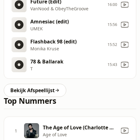
Future (Edit)
16:00
VanNood & ObeyTheGroove
Amnesiac (edit)
15:56
UMEK
Flashback 98 (edit)
15:52
Monika Kruse
78 & Ballarak
15:43
T
Bekijk Afspeellijst
Top Nummers
The Age of Love (Charlotte De Witte & Enrico Sangiuliano Remix) [Mixed]
1
Age of Love