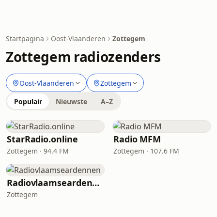
Startpagina
Oost-Vlaanderen
Zottegem
Zottegem radiozenders
Oost-Vlaanderen
Zottegem
Populair
Nieuwste
A–Z
StarRadio.online
Radio MFM
Zottegem · 94.4 FM
Zottegem · 107.6 FM
Radiovlaamseardennen
Zottegem