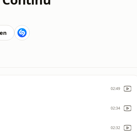
ten
02:49
02:34
02:32