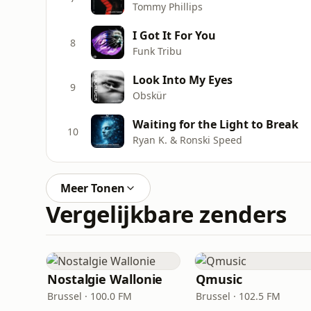
Tommy Phillips
I Got It For You
8
Funk Tribu
Look Into My Eyes
9
Obskür
Waiting for the Light to Break
10
Ryan K. & Ronski Speed
Meer Tonen
Vergelijkbare zenders
Nostalgie Wallonie
Qmusic
Brussel · 100.0 FM
Brussel · 102.5 FM