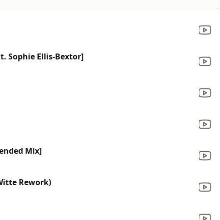
at. Sophie Ellis-Bextor]
tended Mix]
Witte Rework)