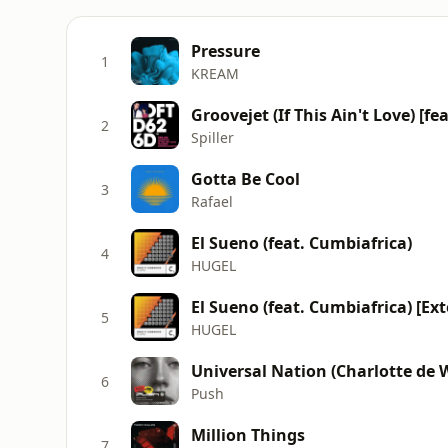
Pressure
1
KREAM
Groovejet (If This Ain't Love) [fe
2
Spiller
Gotta Be Cool
3
Rafael
El Sueno (feat. Cumbiafrica)
4
HUGEL
El Sueno (feat. Cumbiafrica) [Ex
5
HUGEL
Universal Nation (Charlotte de 
6
Push
Million Things
7