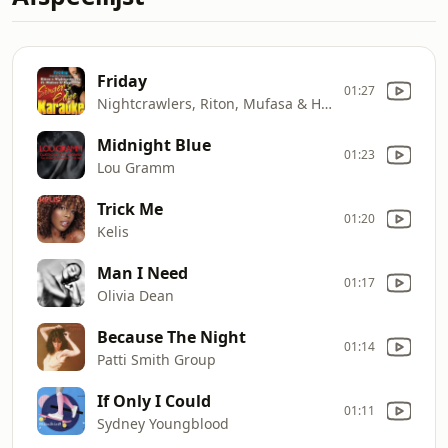
Friday
01:27
Nightcrawlers, Riton, Mufasa & Hypeman
Midnight Blue
01:23
Lou Gramm
Trick Me
01:20
Kelis
Man I Need
01:17
Olivia Dean
Because The Night
01:14
Patti Smith Group
If Only I Could
01:11
Sydney Youngblood