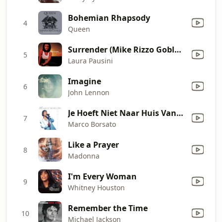
Bohemian Rhapsody
4
Queen
Surrender (Mike Rizzo Goblal Dub)
5
Laura Pausini
Imagine
6
John Lennon
Je Hoeft Niet Naar Huis Vannacht
7
Marco Borsato
Like a Prayer
8
Madonna
I'm Every Woman
9
Whitney Houston
Remember the Time
10
Michael Jackson