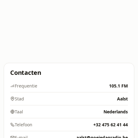
Contacten
Frequentie
105.1 FM
Stad
Aalst
Taal
Nederlands
Telefoon
+32 475 62 41 44
E-mail
aalst@goeiedagradio.be