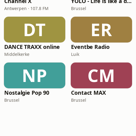
Channel X
YOLO - Life is like a dance
Antwerpen · 107.8 FM
Brussel
DT
ER
DANCE TRAXX online
Eventbe Radio
Middelkerke
Luik
NP
CM
Nostalgie Pop 90
Contact MAX
Brussel
Brussel