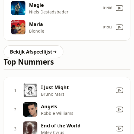
Magie
01:06
Niels Destadsbader
Maria
01:03
Blondie
Bekijk Afspeellijst
Top Nummers
I Just Might
1
Bruno Mars
Angels
2
Robbie Williams
End of the World
3
Miley Cyrus