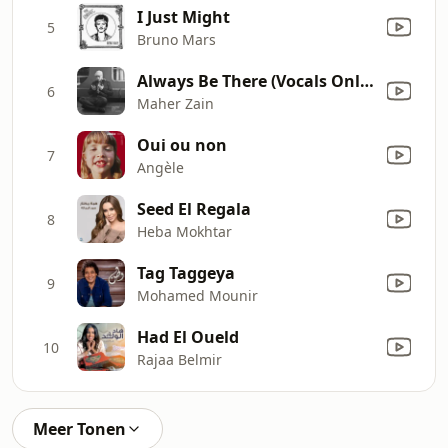
I Just Might
5
Bruno Mars
Always Be There (Vocals Only Version)
6
Maher Zain
Oui ou non
7
Angèle
Seed El Regala
8
Heba Mokhtar
Tag Taggeya
9
Mohamed Mounir
Had El Oueld
10
Rajaa Belmir
Meer Tonen