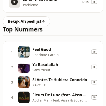
17:15
Probleme
Bekijk Afspeellijst
Top Nummers
Feel Good
1
Charlotte Cardin
Ya Rasulallah
2
Sami Yusuf
Si Antes Te Hubiera Conocido
3
KAROL G
Fleurs De Lune (feat. Aïssa & Souad Massi) [feat. Aïssa & Souad Massi]
4
Abd al Malik feat. Aïssa & Souad Massi