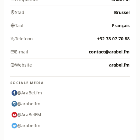
Stad
Brussel
Taal
Français
Telefoon
+32 78 07 70 88
E-mail
contact@arabel.fm
Website
arabel.fm
SOCIALE MEDIA
@AraBel.fm
@arabelfm
@AraBelFM
@arabelfm