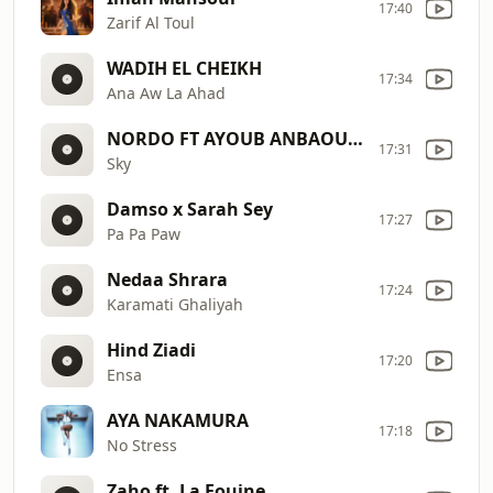
17:40
Zarif Al Toul
WADIH EL CHEIKH
17:34
Ana Aw La Ahad
NORDO FT AYOUB ANBAOUI & MISTER YOU
17:31
Sky
Damso x Sarah Sey
17:27
Pa Pa Paw
Nedaa Shrara
17:24
Karamati Ghaliyah
Hind Ziadi
17:20
Ensa
AYA NAKAMURA
17:18
No Stress
Zaho ft. La Fouine