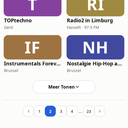
T
RI
TOPtechno
Radio2 in Limburg
Gent
Hasselt · 97.9 FM
IF
NH
Instrumentals Forever
Nostalgie Hip-Hop and R'n'B Classics by Daddy K live
Brussel
Brussel
Meer Tonen
…
1
2
3
4
23