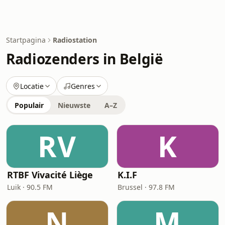
Startpagina
Radiostation
Radiozenders in België
Locatie
Genres
Populair
Nieuwste
A–Z
RV
K
RTBF Vivacité Liège
K.I.F
Luik · 90.5 FM
Brussel · 97.8 FM
N
M