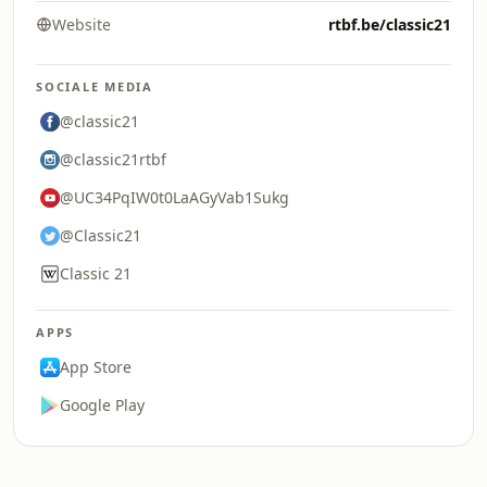
Website
rtbf.be/classic21
SOCIALE MEDIA
@classic21
@classic21rtbf
@UC34PqIW0t0LaAGyVab1Sukg
@Classic21
Classic 21
APPS
App Store
Google Play