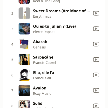
Kool & The Gang
Sweet Dreams (Are Made of This)
2
Eurythmics
Où es-tu Julian ? (Live)
3
Pierre Rapsat
Abacab
4
Genesis
Sarbacâne
5
Francis Cabrel
Ella, elle l'a
6
France Gall
Avalon
7
Roxy Music
Solid
8