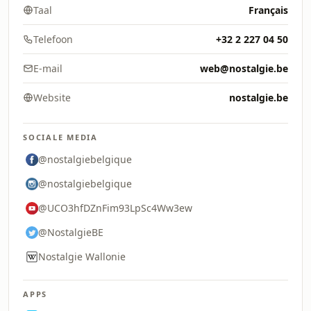
Taal
Français
Telefoon
+32 2 227 04 50
E-mail
web@nostalgie.be
Website
nostalgie.be
SOCIALE MEDIA
@nostalgiebelgique
@nostalgiebelgique
@UCO3hfDZnFim93LpSc4Ww3ew
@NostalgieBE
Nostalgie Wallonie
APPS