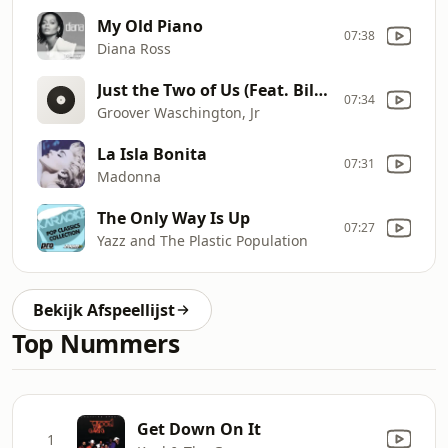
My Old Piano
07:38
Diana Ross
Just the Two of Us (Feat. Bill Withers)
07:34
Groover Waschington, Jr
La Isla Bonita
07:31
Madonna
The Only Way Is Up
07:27
Yazz and The Plastic Population
Bekijk Afspeellijst
Top Nummers
Get Down On It
1