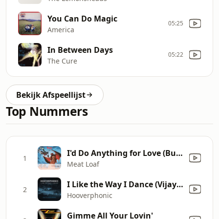
You Can Do Magic
05:25
America
In Between Days
05:22
The Cure
Bekijk Afspeellijst
Top Nummers
I'd Do Anything for Love (But I Won't Do That) [Single Edit]
1
Meat Loaf
I Like the Way I Dance (Vijay & Sofia Remix)
2
Hooverphonic
Gimme All Your Lovin'