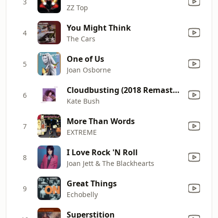
3
ZZ Top
You Might Think
4
The Cars
One of Us
5
Joan Osborne
Cloudbusting (2018 Remaster)
6
Kate Bush
More Than Words
7
EXTREME
I Love Rock 'N Roll
8
Joan Jett & The Blackhearts
Great Things
9
Echobelly
Superstition