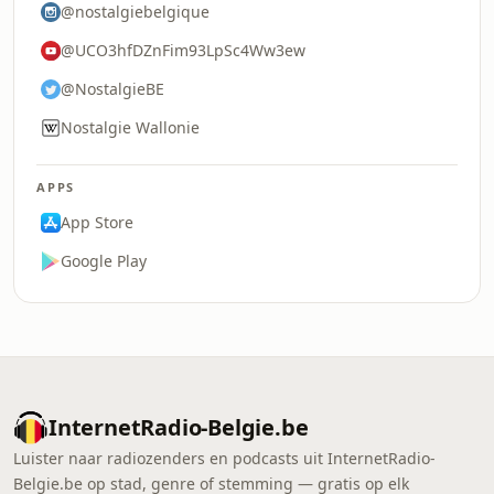
@nostalgiebelgique
@UCO3hfDZnFim93LpSc4Ww3ew
@NostalgieBE
Nostalgie Wallonie
APPS
App Store
Google Play
InternetRadio-Belgie.be
Luister naar radiozenders en podcasts uit InternetRadio-
Belgie.be op stad, genre of stemming — gratis op elk