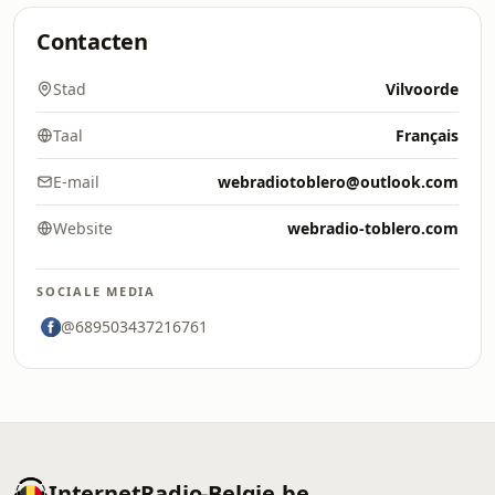
Contacten
Stad
Vilvoorde
Taal
Français
E-mail
webradiotoblero@outlook.com
Website
webradio-toblero.com
SOCIALE MEDIA
@689503437216761
InternetRadio-Belgie.be