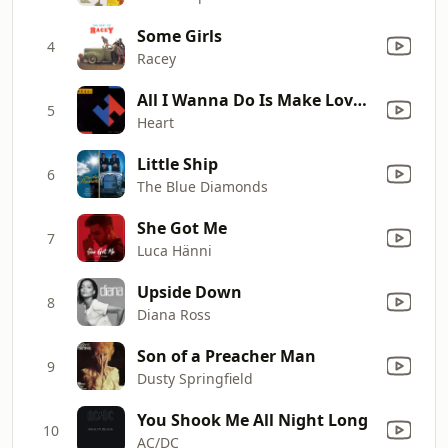
Some Girls
4
Racey
All I Wanna Do Is Make Love to You
5
Heart
Little Ship
6
The Blue Diamonds
She Got Me
7
Luca Hänni
Upside Down
8
Diana Ross
Son of a Preacher Man
9
Dusty Springfield
You Shook Me All Night Long
10
AC/DC