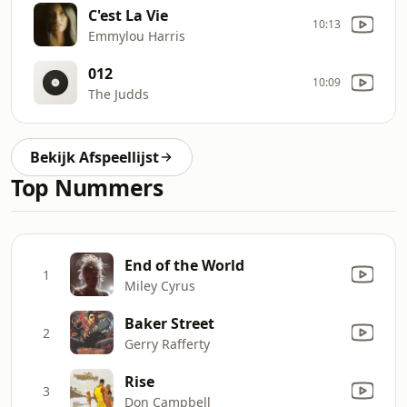
C'est La Vie
10:13
Emmylou Harris
012
10:09
The Judds
Bekijk Afspeellijst
Top Nummers
End of the World
1
Miley Cyrus
Baker Street
2
Gerry Rafferty
Rise
3
Don Campbell