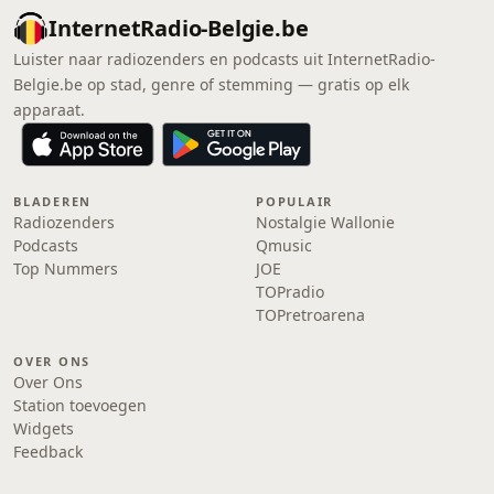
InternetRadio-Belgie.be
Luister naar radiozenders en podcasts uit InternetRadio-
Belgie.be op stad, genre of stemming — gratis op elk
apparaat.
BLADEREN
POPULAIR
Radiozenders
Nostalgie Wallonie
Podcasts
Qmusic
Top Nummers
JOE
TOPradio
TOPretroarena
OVER ONS
Over Ons
Station toevoegen
Widgets
Feedback