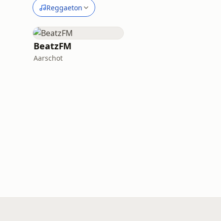
Reggaeton
BeatzFM
Aarschot