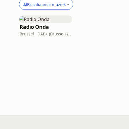
Braziliaanse muziek
Radio Onda
Brussel · DAB+ (Brussels), Shortwave 6140/9530/17820 kHz