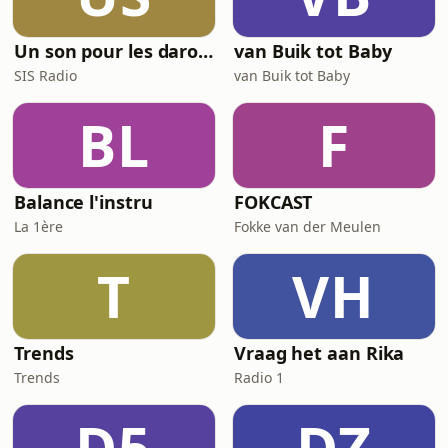
Un son pour les darons
van Buik tot Baby
SIS Radio
van Buik tot Baby
BL
F
Balance l'instru
FOKCAST
La 1ère
Fokke van der Meulen
T
VH
Trends
Vraag het aan Rika
Trends
Radio 1
D5
DZ