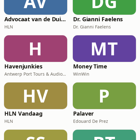
AV
DG
Advocaat van de Duivel
Dr. Gianni Faelens
HLN
Dr. Gianni Faelens
H
MT
Havenjunkies
Money Time
Antwerp Port Tours & Audiokop
WinWin
HV
P
HLN Vandaag
Palaver
HLN
Edouard De Prez