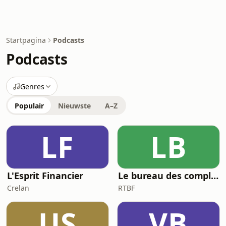
Startpagina
Podcasts
Podcasts
Genres
Populair
Nieuwste
A–Z
LF
LB
L'Esprit Financier
Le bureau des complots
Crelan
RTBF
US
VB