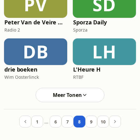
PV
SD
Peter Van de Veire & De Zandloper
Sporza Daily
Radio 2
Sporza
DB
LH
drie boeken
L'Heure H
Wim Oosterlinck
RTBF
Meer Tonen
…
1
6
7
8
9
10