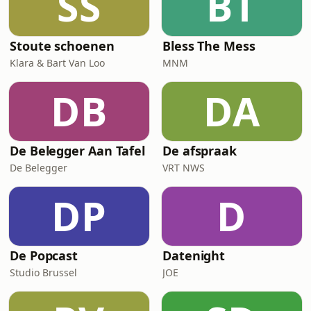
SS
BT
Stoute schoenen
Bless The Mess
Klara & Bart Van Loo
MNM
DB
DA
De Belegger Aan Tafel
De afspraak
De Belegger
VRT NWS
DP
D
De Popcast
Datenight
Studio Brussel
JOE