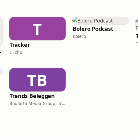
T
Bolero Podcast
Bolero
Tracker
ement, immobilier
L'Echo
TB
Trends Beleggen
Roularta Media Group, Trends