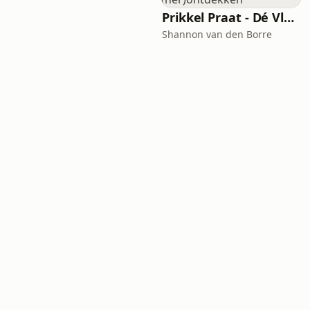
Prikkel Praat - Dé Vlaamse neurodivergentie podcast over jezelf (her)ontdekken
Shannon van den Borre