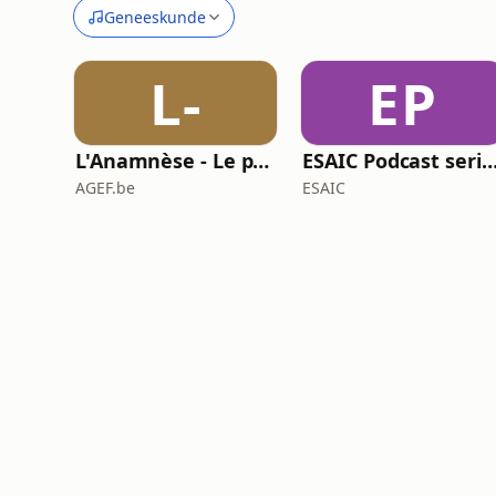
Geneeskunde
L-
EP
L'Anamnèse - Le podcast de médecine générale
ESAIC Podcast series on anaesthesia & intensiv
AGEF.be
ESAIC