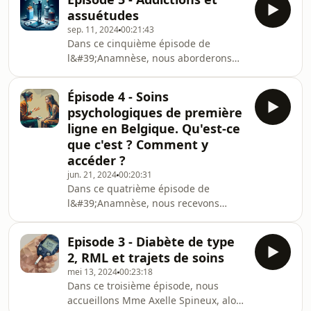
que le CMG ? Quelles structures y
assuétudes
sont représentées ? Quelles sont ses
sep. 11, 2024
00:21:43
missions ? etc. Nous y abordons
Dans ce cinquième épisode de
également le premier congrès de
l&#39;Anamnèse, nous aborderons
médecine générale organisé par
les thématiques des addictions et des
celui-ci les 14 et 15 novembre
assuétudes : Qu&#39;est-ce que
prochains à Namur
Épisode 4 - Soins
c&#39;est ? Comment y faire face ?
: https://www.lecmg.be/congres-2024/
psychologiques de première
Quel est le rôle du médecin
Pour e
ligne en Belgique. Qu'est-ce
généraliste dans la prise en charge
que c'est ? Comment y
des assuétudes ? Comment
accéder ?
accompagner les personnes atteintes
d&#39;addictions ? etc. Pour en
jun. 21, 2024
00:20:31
Dans ce quatrième épisode de
parler, nous accueillons Madame
l&#39;Anamnèse, nous recevons
Céline Hansen, psychologue et coordi
Monsieur Jonathan Bouvy,
coordinateur local du Réseau de
Episode 3 - Diabète de type
Santé Mentale de l&#39;Est
2, RML et trajets de soins
Francophone (www.resme.be). Nous y
mei 13, 2024
00:23:18
abordons la thématique des soins
Dans ce troisième épisode, nous
psychologiques de première ligne.
accueillons Mme Axelle Spineux, alors
Que sont-ils ? Quel est leur rôle ?