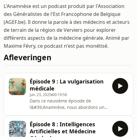
L'Anamnèse est un podcast produit par l'Association
des Généralistes de l'Est Francophone de Belgique
(AGEF.be). Il donne la parole à des médecins et acteurs
de terrain de la région de Verviers pour explorer
différents aspects de la médecine générale. Animé par
Maxime Févry, ce podcast n'est pas monétisé.
Afleveringen
Épisode 9 : La vulgarisation
médicale
jun. 23, 2025
00:19:58
Dans ce neuvième épisode de
l&#39;Anamnèse, nous abordons un
sujet qui paraît simple mais qui est
pourtant cruciale dans la relation
Épisode 8 : Intelligences
entre un médecin et ses patients ainsi
Artificielles et Médecine
que dans la bonne compréhension du