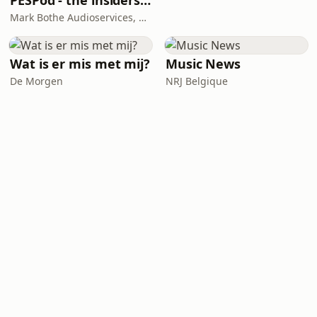
PESPod - the insiders' guide to the EU labour market
Mark Bothe Audioservices, European PES Network, David Poyser
Wat is er mis met mij?
Music News
De Morgen
NRJ Belgique