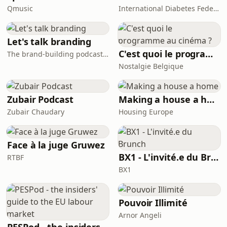
médecin généraliste ? quelles sont les
Qmusic
International Diabetes Federation
difficultés rencontrées par ceux-ci
dans leur pratique quotidienne ?
Qu&#39;est-ce qu&#39;un cercle de
Let's talk branding
médecine générale e
C'est quoi le programme au cinéma ?
The brand-building podcast by Stef Hamerlinck
Nostalgie Belgique
Zubair Podcast
Making a house a home
Zubair Chaudary
Housing Europe
Face à la juge Gruwez
BX1 - L'invité.e du Brunch
RTBF
BX1
Pouvoir Illimité
Arnor Angeli