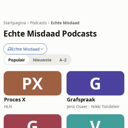
Startpagina
Podcasts
Echte Misdaad
Echte Misdaad Podcasts
Echte Misdaad
Populair
Nieuwste
A–Z
PX
G
Proces X
Grafspraak
HLN
Jens Osaer - Nikki Tondeleir
G
V