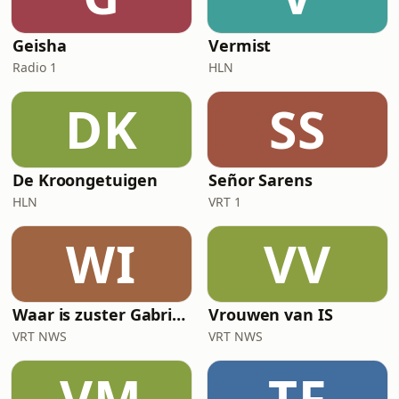
Geisha
Vermist
Radio 1
HLN
DK
SS
De Kroongetuigen
Señor Sarens
HLN
VRT 1
WI
VV
Waar is zuster Gabrielle?
Vrouwen van IS
VRT NWS
VRT NWS
VM
TF