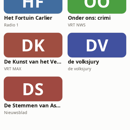
HF
OO
Het Fortuin Carlier
Onder ons: crimi
Radio 1
VRT NWS
DK
DV
De Kunst van het Verdwijnen
de volksjury
VRT MAX
de volksjury
DS
De Stemmen van Assisen
Nieuwsblad