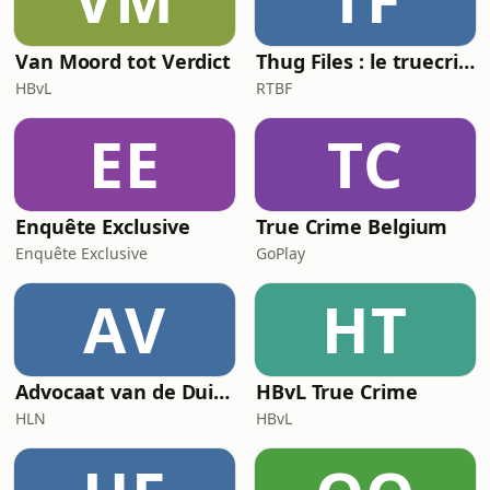
Van Moord tot Verdict
Thug Files : le truecrime du rap
HBvL
RTBF
EE
TC
Enquête Exclusive
True Crime Belgium
Enquête Exclusive
GoPlay
AV
HT
Advocaat van de Duivel
HBvL True Crime
HLN
HBvL