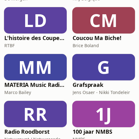
LD
CM
L'histoire des Coupes du Monde, la géopolitique du ballon rond
Coucou Ma Biche!
RTBF
Brice Boland
MM
G
MATERIA Music Radio Show by Marco Bailey
Grafspraak
Marco Bailey
Jens Osaer - Nikki Tondeleir
RR
1J
Radio Roodborst
100 jaar NMBS