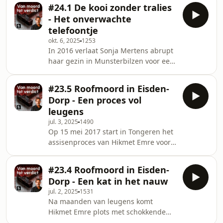
toont niet één fatale ruzie, maar
wanneer hij na zijn vrijlating hervalt
#24.1 De kooi zonder tralies
maanden van geweld, controle en
in oude, gewelddad
- Het onverwachte
vernedering. Danny S. wordt
telefoontje
gearresteerd, maar houdt vol dat
okt. 6, 2025
1253
alles verkeerd begrepen wordt. Hij
In 2016 verlaat Sonja Mertens abrupt
spreekt onder meer over ‘ruige seks’,
haar gezin in Munsterbilzen voor een
terwijl getuigen een ander verhaal
nieuwe relatie met Danny S. in
vertellen: dat van een vrouw die
Herentals. Haar kinderen reageren
maandenlang werd vernederd en
#23.5 Roofmoord in Eisden-
geschokt, en het contact met hun
mish
Dorp - Een proces vol
moeder verwatert snel door Danny’s
leugens
dominante gedrag. Twee jaar later, op
jul. 3, 2025
1490
5 september 2018, komt er een
Op 15 mei 2017 start in Tongeren het
telefoontje binnen bij de
assisenproces van Hikmet Emre voor
hulpdiensten: de zus van Danny
de brutale roofmoord op Wies
meldt dat Sonja dood is. Wat begon
Donders. Hij heeft bekend, maar er
als een plots vertrek uit Munster
#23.4 Roofmoord in Eisden-
blijven nog veel onbeantwoorde
Dorp - Een kat in het nauw
vragen. Het wordt een bewogen
jul. 2, 2025
1531
proces, met massale
Na maanden van leugens komt
verontwaardiging bij iedereen die
Hikmet Emre plots met schokkende
Wies gekend heeft. Haar vier zonen
nieuwe beweringen, maar kloppen