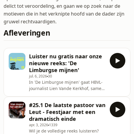
delict tot veroordeling, en gaan we op zoek naar de
motieven die in het verknipte hoofd van de dader zijn
gruwel rechtvaardigen.
Afleveringen
Luister nu gratis naar onze
nieuwe reeks: 'De
Limburgse mijnen'
jul. 6, 2026
30
In 'De Limburgse mijnen' gaat HBVL-
journalist Lien Vande Kerkhof, samen
met voormalig HBVL-hoofdredacteur
Ivo Vandekerckhove, op zoek naar de
#25.1 De laatste pastoor van
ziel van het Limburgse mijnverleden.
Leut - Feestjaar met een
Ze spreekt met oud-mijnwerkers en
dramatisch einde
hun families, bezoekt iconische
apr. 3, 2026
1339
mijnsites en duikt diep in een
Wil je de volledige reeks luisteren?
geschiedenis die letterlijk onder onze