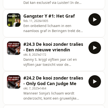
Dat kan exclusief via Luister! In de
voeten verborgen ligt. Een
nacht van 10 op 11 november 1983
meeslepende ontdekkingstocht langs
komt pastoor Albert Meyssen
herinneringen, erfgoed
Gangster Y #1: Het Graf
gewelddadig om het leven in de
feb. 11, 2026
1805
pastorie van Leut. Enkele maanden
Een onbekend lichaam in een
eerder werd hij nog warm onthaald in
naamloos graf in Beringen trekt de
het Maasmechelse dorp. 1983 moest
aandacht van journalist Thomas
een feestjaar worden voor Leut, want
Jansen. De John Doe is een
de parochie vierde haar 900-jarig
#24.3 De kooi zonder tralies
frituurovervaller die in 2002
bestaan. Dat deden ze met een
- Een nieuwe vriendin
doodgeschoten werd door de politie.
grootse processie en een ten
okt. 8, 2025
2172
Drieëntwintig jaar later weet nog
Danny S. krijgt vijftien jaar cel en
steeds niémand wie die man was. In
vijftien jaar toezicht voor de
deze podcast, getiteld ‘Gangster Y’,
gewelddadige dood van zijn partner,
start Thomas een onderzoek om uit te
Sonja Mertens. Het onderzoek toont
klaren hoe het kan dat de overvaller
#24.2 De kooi zonder tralies
aan dat Sonja maandenlang werd
nooit geïdentificeerd werd. In de
- Only God Can Judge Me
vernederd, geslagen en psychisch
okt. 7, 2025
1464
gebroken, tot het fatale moment
Wanneer Sonja’s lichaam wordt
waarop haar lichaam het niet meer
onderzocht, komt een gruwelijke
aankon. Toch blijft Danny volhouden
waarheid aan het licht. De autopsie
dat hij dit “niet gewild” heeft. Maar