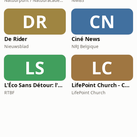
Natuurpunt / Natuuracademie
NMBS
DR
CN
De Rider
Ciné News
Nieuwsblad
NRJ Belgique
LS
LC
L’Éco Sans Détour: l'actualité économique
LifePoint Church - Campus de Bruxelles
RTBF
LifePoint Church