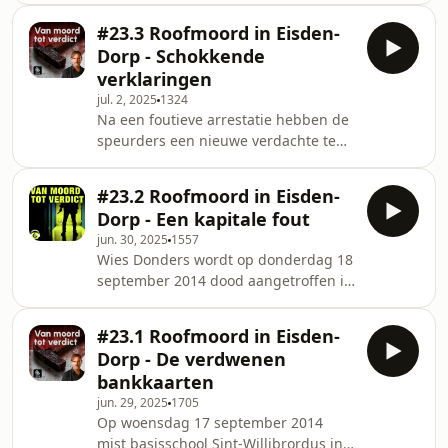
en advocaat Paul Engelen vechten
die ook? Ondertussen wordt ook
niet alleen voor gerechtigheid, maar
#23.3 Roofmoord in Eisden-
duidelijk wat de vreemde snijwonden
ook voor de nagedachtenis van
Dorp - Schokkende
in Wies haar hand betekenen. Voor
Wies.See omnys
verklaringen
slechts 250 euro betaalde de 64-jarige
jul. 2, 2025
1324
vrouw met haar leven.See
Na een foutieve arrestatie hebben de
omnystudio.com/listener for privacy
speurders een nieuwe verdachte te
information.
pakken: de dan 37-jarige klusjesman
Hikmet Emre. Hij geeft de diefstal van
#23.2 Roofmoord in Eisden-
Wies haar bankkaarten toe. De
Dorp - Een kapitale fout
klusjesman heeft heel wat zware
jun. 30, 2025
1557
geldzorgen die al een tijd aanslepen,
Wies Donders wordt op donderdag 18
maar vooral: hij heeft op de dag van
september 2014 dood aangetroffen in
de feiten dringend 1.200 euro
haar huis in Eisden-Dorp. De autopsie
nodig.See omnystudio.com/listener
laat er geen twijfel over bestaan: ze
for privacy information.
#23.1 Roofmoord in Eisden-
werd met geweld om het leven
Dorp - De verdwenen
gebracht. Haar bankkaarten zijn
bankkaarten
verdwenen en iemand heeft 250 euro
jun. 29, 2025
1705
van haar rekening afgehaald. Al snel
Op woensdag 17 september 2014
wordt een man opgepakt, maar die
mist basisschool Sint-Willibrordus in