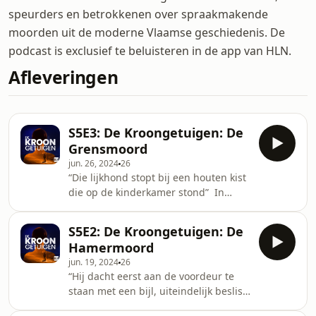
speurders en betrokkenen over spraakmakende
moorden uit de moderne Vlaamse geschiedenis. De
podcast is exclusief te beluisteren in de app van HLN.
Afleveringen
S5E3: De Kroongetuigen: De
Grensmoord
jun. 26, 2024
26
“Die lijkhond stopt bij een houten kist
die op de kinderkamer stond” In
Baarle-Hertog, een gemeente in de
Noord-Brabantse Kempen, woont
S5E2: De Kroongetuigen: De
Robert-Jan Breukel met zijn Wit-
Hamermoord
Russische vrouw Katarina Khanyak en
jun. 19, 2024
26
hun dochtertje Nicole in de
“Hij dacht eerst aan de voordeur te
voormalige Femis Bank. Het is 13 april
staan met een bijl, uiteindelijk beslist
2007 wanneer Katarina de laatste
hij het met een hamer te doen” Het is
keer van zich laat horen. Haar familie