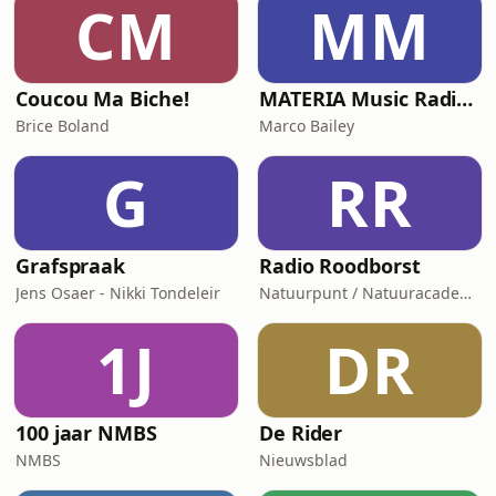
CM
MM
Coucou Ma Biche!
MATERIA Music Radio Show by Marco Bailey
Brice Boland
Marco Bailey
G
RR
Grafspraak
Radio Roodborst
Jens Osaer - Nikki Tondeleir
Natuurpunt / Natuuracademie
1J
DR
100 jaar NMBS
De Rider
NMBS
Nieuwsblad