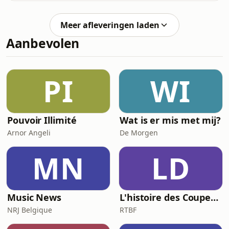
onderzocht? En waar staat het
Zeelandse rotsen gevonden. Wie is
onderzoek vandaag? De zoon en
Dave De Kock, de oppas die de kleuter
echtgenoot van Claudia Van Der
Meer afleveringen laden
meenam en nooit meer terugbracht?
Stichelen vertellen minuut p
Aanbevolen
Welke rol speelde zijn vriendin Romy?
En heeft justitie gefaald? Drie jaar na
de feiten reconstrueert HLN-
misdaadjournalist Faroek
PI
WI
&Ouml;zg&uuml;nes de laatste fatale
week van Dean aan de hand van
Pouvoir Illimité
Wat is er mis met mij?
Arnor Angeli
De Morgen
MN
LD
Music News
L'histoire des Coupes du Monde, la géopolitique du ballon rond
NRJ Belgique
RTBF