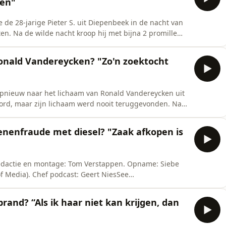
ten"
 de 28-jarige Pieter S. uit Diepenbeek in de nacht van
n. Na de wilde nacht kroop hij met bijna 2 promille
d hij fietsster Els Smeyers dood. Afgelopen vrijdag 26
 CREDITS: Journalist: Phillip
Ronald Vandereycken? "Zo'n zoektocht
pnieuw naar het lichaam van Ronald Vandereycken uit
ord, maar zijn lichaam werd nooit teruggevonden. Na
nen en DVI met een gerichte zoekactie gestart in een
021 levenslang voor de moord, maar blijft de feiten
enenfraude met diesel? "Zaak afkopen is
, redactie en montage: Tom Verstappen. Opname: Siebe
f Media). Chef podcast: Geert NiesSee
tion.
brand? “Als ik haar niet kan krijgen, dan