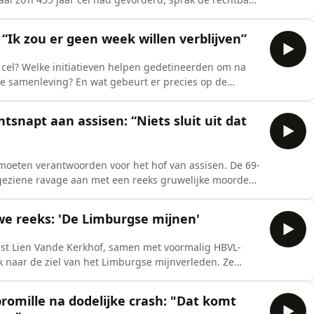
en met rechtbank journalist Phillip Pergens nemen we
: “Ik zou er geen week willen verblijven”
e cel? Welke initiatieven helpen gedetineerden om na
de samenleving? En wat gebeurt er precies op de
list Joos Meesters zich in onze nieuwe zomerreeks:
ist: Joos Meesters. Host, redactie en montage: Tom
napt aan assisen: “Niets sluit uit dat
moeten verantwoorden voor het hof van assisen. De 69-
ngeziene ravage aan met een reeks gruwelijke moorden,
 een hersenbloeding in 2023 is hij niet langer
 redactie
we reeks: 'De Limburgse mijnen'
ist Lien Vande Kerkhof, samen met voormalig HBVL-
 naar de ziel van het Limburgse mijnverleden. Ze
, bezoekt iconische mijnsites en duikt diep in een
ten verborgen ligt. Een meeslepende ontdekkingstocht
 promille na dodelijke crash: "Dat komt