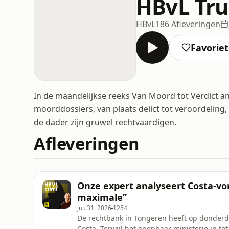
HBvL Tru
HBvL
186 Afleveringen
Favorie
In de maandelijkse reeks Van Moord tot Verdict 
moorddossiers, van plaats delict tot veroordeling
de dader zijn gruwel rechtvaardigen.
Afleveringen
Onze expert analyseert Costa-von
maximale”
jul. 31, 2026
1254
De rechtbank in Tongeren heeft op donderda
Costa. Terwijl het openbaar ministerie in to