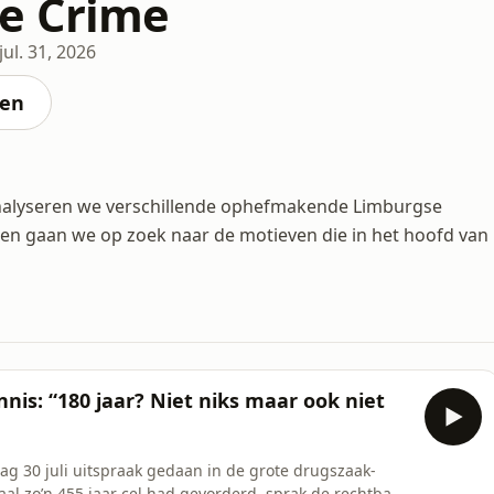
e Crime
jul. 31, 2026
ten
analyseren we verschillende ophefmakende Limburgse
, en gaan we op zoek naar de motieven die in het hoofd van
nis: “180 jaar? Niet niks maar ook niet
g 30 juli uitspraak gedaan in de grote drugszaak-
taal zo’n 455 jaar cel had gevorderd, sprak de rechtbank