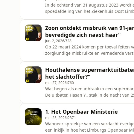
In de ochtend van 31 augustus 2023 wordt e
spoedafdeling van het Ziekenhuis Oost Lim
overleeft. Al snel komt haar partner in be
elke betrokkenheid. De veertiger stond afg
Zoon ontdekt misbruik van 91-ja
CREDITS: Journalist: Phillip Per
bevredigde zich naast haar"
jun. 2, 2026
728
Op 22 maart 2024 komen per toeval feiten v
zorgkundige misbruikte en vernederde ver
Voeren. De 33-jarige Maasmechelaar filmde 
donderdag 28 mei moest hij zich verantwoorden in de T
Houthalense supermarktuitbater 
Geert Houben. Host, redactie
het slachtoffer?”
mei 27, 2026
760
Wat begon als een inbraak in een supermark
De uitbater, Hasan Y., stak in de nacht van 2
komt de zaak voor het hof van assisen. Daa
om doodslag of om wettige zelfverdediging? CREDITS: Journalist: Geert Houben. Host, redactie 
1. Het Openbaar Ministerie
monta
mei 25, 2026
2371
Wanneer spreek je van een verdacht overlijd
een inkijk in hoe het Limburgs Openbaar M