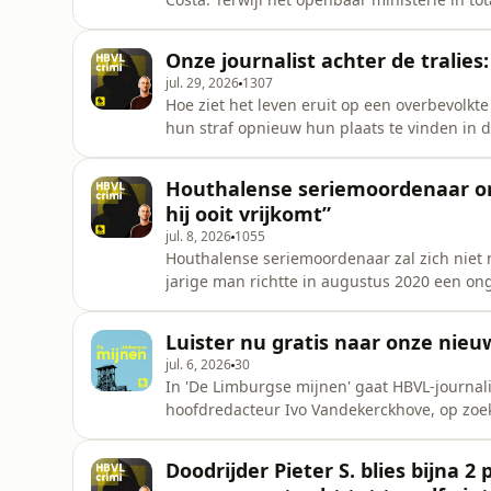
uiteindelijk ongeveer 180 jaar cel uit. Sam
het vonnis door. CREDITS: Journalist: Phillip Pergens. Host, redactie en montage: Tom Verstappen.
Onze journalist achter de tralies
Muziek: Stef
jul. 29, 2026
1307
Hoe ziet het leven eruit op een overbevolkt
hun straf opnieuw hun plaats te vinden in 
afdeling DVA? Die vragen stelde HBVL journa
“Achter de tralies”. &nbsp; CREDITS: Journal
Houthalense seriemoordenaar onts
Verstappen. Muziek: Stef
hij ooit vrijkomt”
jul. 8, 2026
1055
Houthalense seriemoordenaar zal zich niet 
jarige man richtte in augustus 2020 een o
moordpogingen en brandstichtingen. Maar na
toerekeningsvatbaar en wordt hij geïnterneerd. CREDITS: Journalist: Phillip Pergens. Host,
Luister nu gratis naar onze nieu
en montage: Tom Vers
jul. 6, 2026
30
In 'De Limburgse mijnen' gaat HBVL-journal
hoofdredacteur Ivo Vandekerckhove, op zoek
spreekt met oud-mijnwerkers en hun families
geschiedenis die letterlijk onder onze voe
Doodrijder Pieter S. blies bijna 2
langs herinneringen, erfgoed