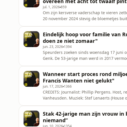
overeen met acht tot twaalf pin
jul. 1, 2026
859
Om zijn kersverse vaderschap te vieren zette
20 november 2024 stevig de bloemetjes buite
alcohol in zijn bloed achter het stuur en ree
juni kende de politierechter de schadevergoedingen toe.&nbsp;
Eindelijk hoop voor familie van 
Pergens. Host,
doen ze niet zomaar"
jun. 23, 2026
1394
Speurders zoeken sinds woensdag 17 juni o
Genk. De 53-jarige man werd in 2017 vermo
een concrete tip zijn de Cel Vermiste Perso
bos in Lanaken. Marc Castermans kreeg in 2
Wanneer start proces rond miljo
ontkennen. ­ CREDITS: Jo
Francis Wanten niet gelukt"
jun. 17, 2026
1366
CREDITS: Journalist: Phillip Pergens. Host
Vanheusden. Muziek: Stef Lenaerts (House o
omnystudio.com/listener for privacy informa
Stak 42-jarige man zijn vrouw in 
niemand”
jun. 10, 2026
1354