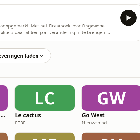
uaties leggen magistraten uit hoe het draaiboek werkt
r een moordonderzoek. Zodra er twijfel is, komen
den onopgemerkt. Met het ‘Draaiboek voor Ongewone
dokters daar al tien jaar verandering in te brengen.
in deze driedelige podcastreeks met de experten die
ven: moord.See omnystudio.com/listener for privacy
everingen laden
LC
GW
bel RTL - Votez pour moi
Le cactus
Go West
RTBF
Nieuwsblad