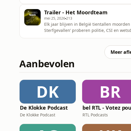
sterfgevallen. Aan de hand van concrete sit
en wanneer een zaak wordt opgeschaald naa
Trailer - Het Moordteam
politie, CSI en de wetsdokter s
mei 25, 2026
213
Elk jaar blijven in België tientallen moor
Sterfgevallen’ proberen politie, CSI en wets
Gerechtsjournalist Phillip Pergens spreekt 
elke dag jagen op wat verborgen moest blij
information.
Meer afl
Aanbevolen
DK
BR
De Klokke Podcast
De Klokke Podcast
RTL Podcasts