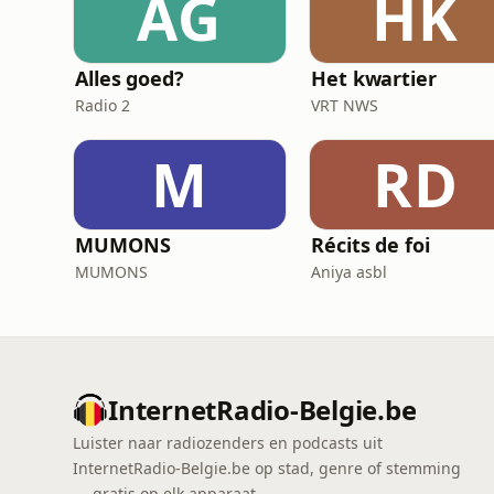
AG
HK
Alles goed?
Het kwartier
Radio 2
VRT NWS
M
RD
MUMONS
Récits de foi
MUMONS
Aniya asbl
InternetRadio-Belgie.be
Luister naar radiozenders en podcasts uit
InternetRadio-Belgie.be op stad, genre of stemming
— gratis op elk apparaat.