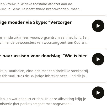
en vrouw in kritieke toestand afgezet aan de
burg in Genk. Ze heeft zware brandwonden, maar
eld. Ondanks verschillende aanwijzingen ontkent de man
elopen donderdag 4 juni terecht voor poging doodslag.
rige moeder via Skype: "Verzorger
an misbruik in een woonzorgcentrum aan het licht. Een
schillende bewoonsters van woonzorgcentrum Ocura in
alles en deelde de beelden met een collega. Op
ongerse rechtszaal. CREDITS: Journalist:
naar assisen voor doodslag: “Wie is hier
t in Houthalen, eindigde met een dodelijke steekpartij.
5 februari 2023 de 36-jarige inbreker neer. Eind dit jaar
r moet een volksjury antwoorden op één vraag: gaat het
en
en, en wat gebeurt er dan? In deze aflevering krijg je
inisterie (het parket) omgaat met ongewone