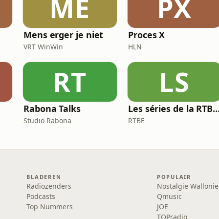
ME
PX
Mens erger je niet
Proces X
VRT WinWin
HLN
RT
LS
Rabona Talks
Les séries de la RTBF : Histo
Studio Rabona
RTBF
BLADEREN
POPULAIR
Radiozenders
Nostalgie Wallonie
Podcasts
Qmusic
Top Nummers
JOE
TOPradio