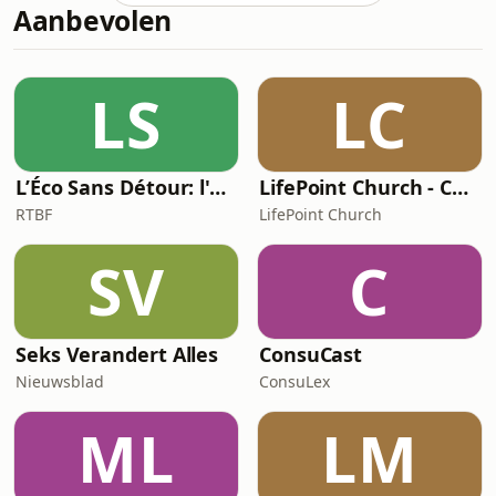
Aanbevolen
Belgische experts inzake
cryptofiscaliteit. Sinds 2017 begeleidt
hij beleggers met grote
cryptoportefeuilles, buitenlandse
LS
LC
exchanges, fiscale rulings en vragen
van banken of de Bijzonde
L’Éco Sans Détour: l'actualité économique
LifePoint Church - Campus de Bruxelles
RTBF
LifePoint Church
SV
C
Seks Verandert Alles
ConsuCast
Nieuwsblad
ConsuLex
ML
LM