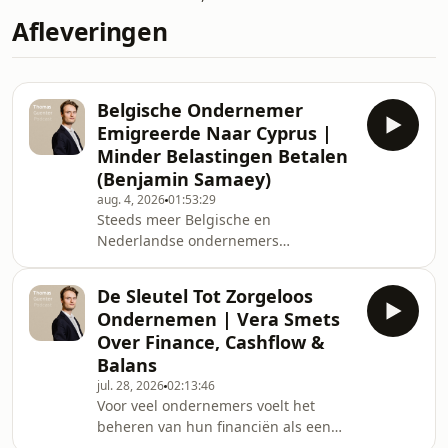
Afleveringen
Belgische Ondernemer
Emigreerde Naar Cyprus |
Minder Belastingen Betalen
(Benjamin Samaey)
aug. 4, 2026
01:53:29
Steeds meer Belgische en
Nederlandse ondernemers
overwegen om België of Nederland te
verlaten omwille van de recente
De Sleutel Tot Zorgeloos
belastingverhogingen en andere
Ondernemen | Vera Smets
evoluties.Benjamin Samaey, founder
Over Finance, Cashflow &
van Cyprus Consult en digitaal
Balans
ondernemer, besloot de daad bij het
jul. 28, 2026
02:13:46
woord te voegen. Hij pakte zijn koffers
Voor veel ondernemers voelt het
en verhuisde zijn persoonlijke en
beheren van hun financiën als een
zakelijke leven naar Cyprus.Samen
noodzakelijk kwaad, terwijl het juist