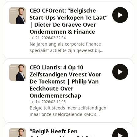
met Thomas Guenter duikt Benjamin
de sleutel kan zijn tot rust en
in de pr
CEO CFOrent: “Belgische
vrijheid.Vera Smets zag al als branch
Start-Ups Verkopen Te Laat”
manager bij KBC hoe ondernemers
| Dieter De Graeve Over
worstelen met hun cijfers en besloot
Ondernemen & Finance
dat het anders kon. Vanuit de
jul. 21, 2026
02:32:34
overtuiging dat financiële begrippen
Na jarenlang als corporate finance
voor iedereen begrijpelijk moeten
specialist actief te zijn geweest bij
zijn, richtte Vera in 1995 Finance is
giganten zoals Unilever en in
Fun op.Waar veel b
internationale consultancy in het
CEO Liantis: 4 Op 10
Midden-Oosten, besloot Dieter De
Zelfstandigen Vreest Voor
Graeve de traditionele manier waarop
De Toekomst | Philip Van
kmo&#39;s en scale-ups naar hun
Eeckhoute Over
cijfers kijken fundamenteel in vraag
Ondernemerschap
te stellen.In de praktijk sturen veel
ondernemers hun bedrijf nog op
jul. 14, 2026
02:12:05
België telt steeds meer zelfstandigen,
basis van de winst- en verliesrekening
maar onze snelgroeiende KMO’s
die pas weken na
werven opvallend trager personeel
aan en creëren minder tewerkstelling
“België Heeft Een
dan in de rest van Europa. Philip Van