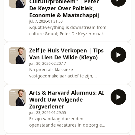
Cultuurprobleem” | Peter
Eeckhoute, CEO van HR-
De Keyzer Over Politiek,
dienstengroep Liantis, legt uit hoe je
Economie & Maatschappij
een onderneming succesvol door de
jul. 7, 2026
01:31:50
administratieve druk en complexe
&quot;Everything is downstream from
loonadministratie loodst.Samen met
culture.&quot; Peter De Keyzer maakt
Thomas Guenter (oprichter Finhouse)
zich zorgen over de toekomst van
werpt Philip een blik a
België. Niet omdat we vandaag arm
Zelf Je Huis Verkopen | Tips
aan het worden zijn, maar omdat we
Van Lien De Wilde (Kleyo)
volgens hem op een aantal
jun. 30, 2026
02:20:17
fundamentele domeinen de
Na jaren als klassieke
verkeerde richting uitgaan.Volgens
vastgoedmakelaar actief te zijn,
Peter (econoom, auteur en
besloot Lien De Wilde om de
ondernemer) ligt het grootste
traditionele manier van vastgoed
probleem niet bij één regering, partij
Arts & Harvard Alumnus: AI
verkopen in vraag te stellen. In
of beleidsmaatregel. De echte oorzaak
Wordt Uw Volgende
principe staat iedereen voor dezelfde
zit di
Zorgverlener
keuze bij de verkoop van een woning:
jun. 23, 2026
01:29:55
ofwel verkoop je zelf, ofwel schakel je
Er zijn vandaag duizenden
een klassieke vastgoedmakelaar in.
openstaande vacatures in de zorg en
De vraag die Lien zich stelde die
volgens Gauthier Willemse zal dat
leidde tot de start van Kleyo: “Waarom