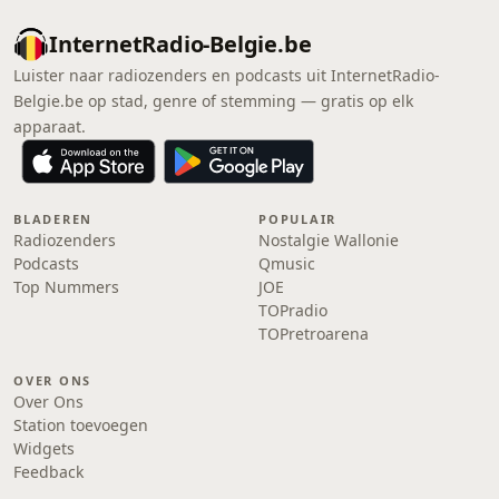
InternetRadio-Belgie.be
Luister naar radiozenders en podcasts uit InternetRadio-
Belgie.be op stad, genre of stemming — gratis op elk
apparaat.
BLADEREN
POPULAIR
Radiozenders
Nostalgie Wallonie
Podcasts
Qmusic
Top Nummers
JOE
TOPradio
TOPretroarena
OVER ONS
Over Ons
Station toevoegen
Widgets
Feedback