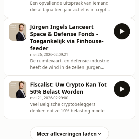
Een opvallende uitspraak van iemand
vastgoedinvesteerder, auteur en
die al bijna tien jaar actief is in crypto:
oprichter van Experts in Vastgoed. Hij
“99% van de cryptomunten is
bouwde doorheen de jaren een
waardeloos.” Brecht Van Craen is
omvangrijk vastgoedpatri
Jürgen Ingels Lanceert
crypto-ondernemer, auteur en
Space & Defense Fonds -
oprichter van de Digital Currency
Toegankelijk via Finhouse-
Academy. Hij investeert al sinds 2017
feeder
in crypto, schreef een boek over
mei 26, 2026
02:09:21
Bitcoin en bouwt vandaag aan een
De ruimtevaart- en defensie-industrie
nieuwe startup rond betrouwbare
heeft de wind in de zeilen. Jürgen
reviews, data en
Ingels speelt erop in met zijn nieuwe
blockchaintechnologie.In podcast #35
fonds dat investeert in veelbelovende
legt h
Fiscalist: Uw Crypto Kan Tot
niet-beursgenoteerde
50% Belast Worden
bedrijven.Jürgen is een van de
mei 21, 2026
02:29:00
bekendste ondernemers van België
Veel Belgische cryptobeleggers
en de oprichter van Smartfin. Hij
denken dat ze 10% belasting moeten
investeerde mee in groeibedrijven
betalen. Tot de fiscus beslist dat het
zoals Silverfin en Deliverect en
33% is, of zelfs beroepsinkomen aan
lanceert binnenkort een nieuw fonds
50%.Stijn Rasschaert is Tax Partner bij
rond Space &amp; Defense.Via
Meer afleveringen laden
BDO Belgium en een van de bekende