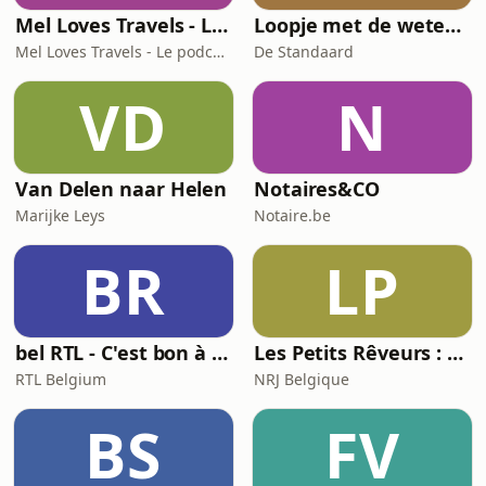
Mel Loves Travels - Le podcast belge du voyage
Loopje met de wetenschap
Mel Loves Travels - Le podcast belge du voyage
De Standaard
VD
N
Van Delen naar Helen
Notaires&CO
Marijke Leys
Notaire.be
BR
LP
bel RTL - C'est bon à savoir
Les Petits Rêveurs : histoires et aventures pour enfants
RTL Belgium
NRJ Belgique
BS
FV