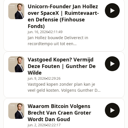
tekort nooit meer volledig worden
bestaat er geen tussenweg?”
Unicorn-Founder Jan Hollez
ingevuld. Daarom bouwde hij AI-
over SpaceX | Ruimtevaart-
zorgverleners. Gauthier Willemse is
en Defensie (Finhouse
chirurg, Harvard University-alumnus
Fonds)
en oprichter van Mindoo.Wat het
jun. 16, 2026
02:11:49
gesprek tussen Thomas Guenter,
Jan Hollez bouwde Deliverect in
oprichter Finhouse, en Gauthier
recordtempo uit tot een
Willemse, oprichter Mindoo, uniek
miljardenbedrijf. Nu richt hij zich op
maakt: Finhouse-investeerders
zijn passie en een van de meest
hebben b
Vastgoed Kopen? Vermijd
cruciale sectoren van onze generatie:
Deze Fouten | Gunther De
Space &amp; Defense.In dit gesprek
Wilde
onthult Jan hoe durfkapitaal de
jun. 9, 2026
02:29:26
vroege winnaars in deep tech
Vastgoed kopen zonder plan kan je
selecteert vóór de massa ze ontdekt,
veel geld kosten. Volgens Gunther De
hoe space mining de allereerste
Wilde is dat één van de grootste
biljonair ter wereld gaat creëren, en
fouten die vastgoedbeleggers maken:
de keiharde waarheid achter zijn
Waarom Bitcoin Volgens
eerst kopen en pas daarna nadenken
Brecht Van Craen Groter
over strategie, cashflow, fiscaliteit,
Wordt Dan Goud
locatie en het doel van de
jun. 2, 2026
02:22:17
investering.Gunther is ondernemer,