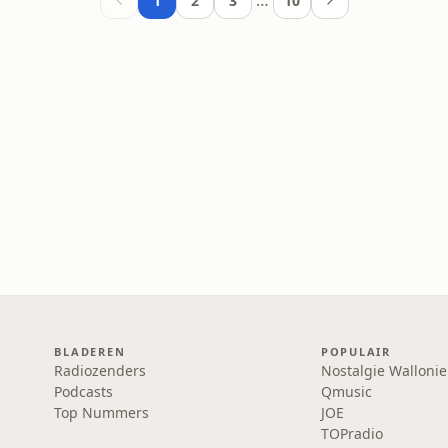
…
1
2
3
10
BLADEREN
POPULAIR
Radiozenders
Nostalgie Wallonie
Podcasts
Qmusic
Top Nummers
JOE
TOPradio