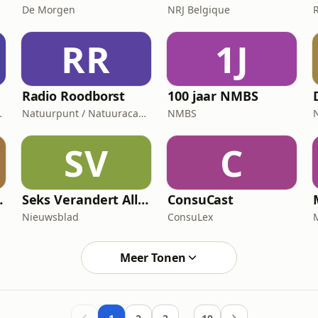
De Morgen
NRJ Belgique
RR
1J
Radio Roodborst
100 jaar NMBS
Tondeleir
Natuurpunt / Natuuracademie
NMBS
SV
C
 Bruxelles
Seks Verandert Alles
ConsuCast
Nieuwsblad
ConsuLex
Meer Tonen