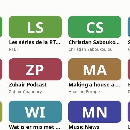
LS
CS
Les séries de la RTBF : Histoire(s)
Christian Saboukoulou
RTBF
Christian Saboukoulou
ZP
MA
 ?
Zubair Podcast
Making a house a home
Zubair Chaudary
Housing Europe
WI
MN
Wat is er mis met mij?
Music News