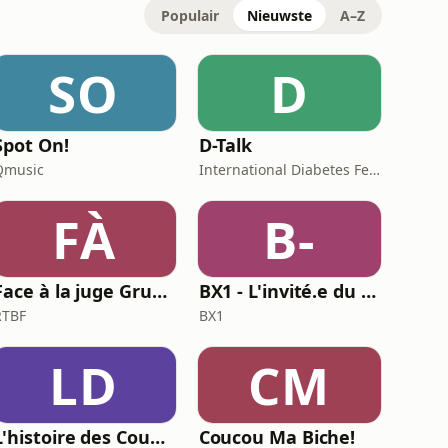
Populair
Nieuwste
A–Z
SO
D
Spot On!
D-Talk
Qmusic
International Diabetes Federation
FÀ
B-
Face à la juge Gruwez
BX1 - L'invité.e du Brunch
RTBF
BX1
LD
CM
L'histoire des Coupes du Monde, la géopolitique du ballon rond
Coucou Ma Biche!