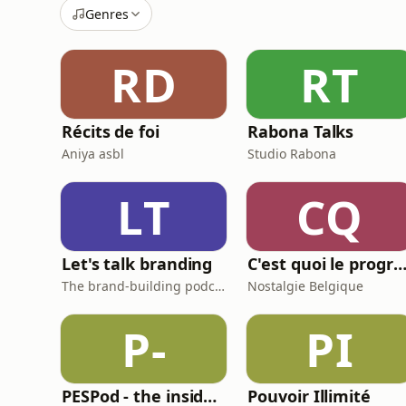
Genres
RD
RT
Récits de foi
Rabona Talks
Aniya asbl
Studio Rabona
LT
CQ
Let's talk branding
C'est quoi le programme au cinéma
The brand-building podcast by Stef Hamerlinck
Nostalgie Belgique
P-
PI
PESPod - the insiders' guide to the EU labour market
Pouvoir Illimité