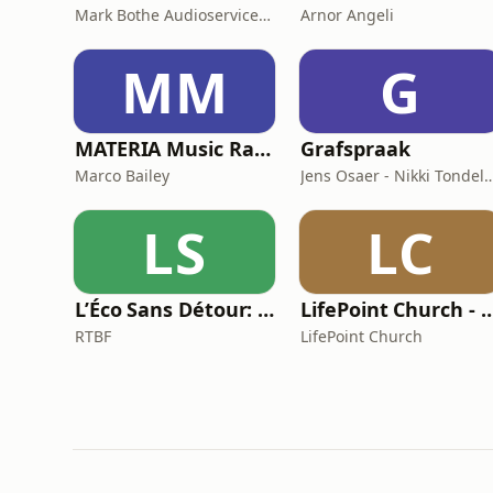
Mark Bothe Audioservices, European PES Network, David Poyser
Arnor Angeli
MM
G
MATERIA Music Radio Show by Marco Bailey
Grafspraak
Marco Bailey
Jens Osaer - Nikki 
LS
LC
L’Éco Sans Détour: l'actualité économique
LifePoint Church - Campus de
RTBF
LifePoint Church