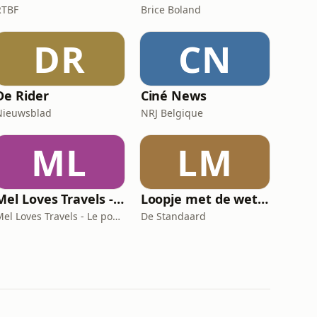
RTBF
Brice Boland
DR
CN
De Rider
Ciné News
Nieuwsblad
NRJ Belgique
ML
LM
Mel Loves Travels - Le podcast belge du voyage
Loopje met de wetenschap
Mel Loves Travels - Le podcast belge du voyage
De Standaard