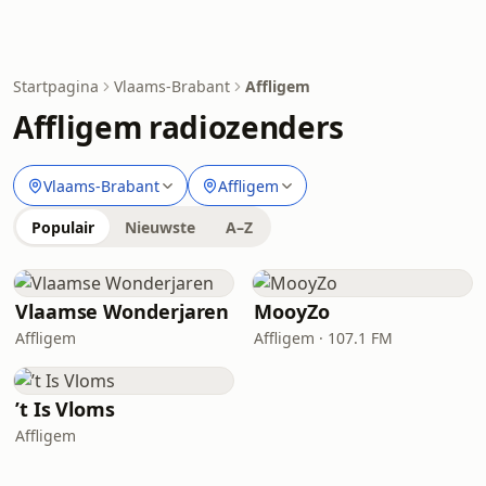
Startpagina
Vlaams-Brabant
Affligem
Affligem radiozenders
Vlaams-Brabant
Affligem
Populair
Nieuwste
A–Z
Vlaamse Wonderjaren
MooyZo
Affligem
Affligem · 107.1 FM
’t Is Vloms
Affligem