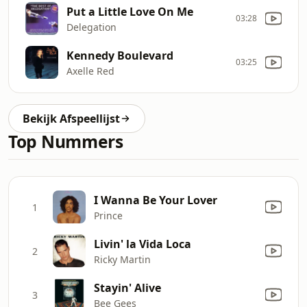
Put a Little Love On Me
03:28
Delegation
Kennedy Boulevard
03:25
Axelle Red
Bekijk Afspeellijst
Top Nummers
I Wanna Be Your Lover
1
Prince
Livin' la Vida Loca
2
Ricky Martin
Stayin' Alive
3
Bee Gees