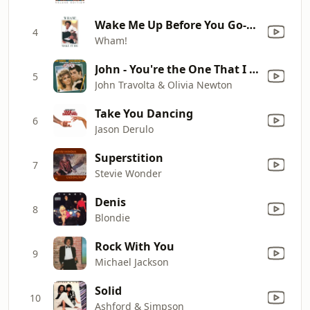
Wake Me Up Before You Go-Go
4
Wham!
John - You're the One That I Want
5
John Travolta & Olivia Newton
Take You Dancing
6
Jason Derulo
Superstition
7
Stevie Wonder
Denis
8
Blondie
Rock With You
9
Michael Jackson
Solid
10
Ashford & Simpson