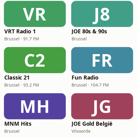
VR
J8
VRT Radio 1
JOE 80s & 90s
Brussel · 91.7 FM
Brussel
C2
FR
Classic 21
Fun Radio
Brussel · 93.2 FM
Brussel · 104.7 FM
MH
JG
MNM Hits
JOE Gold België
Brussel
Vilvoorde