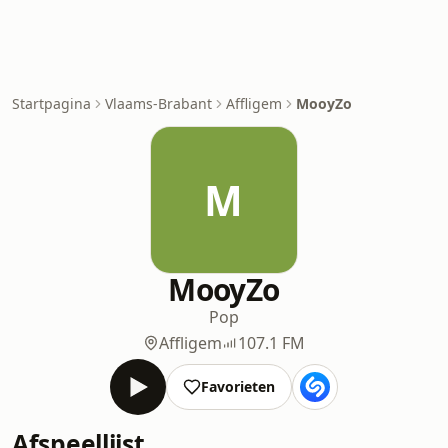
Startpagina
Vlaams-Brabant
Affligem
MooyZo
M
MooyZo
Pop
Affligem
107.1 FM
Favorieten
Afspeellijst