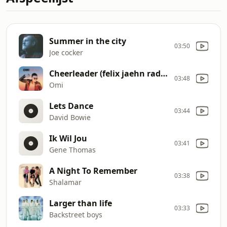
Summer in the city
03:50
Joe cocker
Cheerleader (felix jaehn radio edit)
03:48
Omi
Lets Dance
03:44
David Bowie
Ik Wil Jou
03:41
Gene Thomas
A Night To Remember
03:38
Shalamar
Larger than life
03:33
Backstreet boys