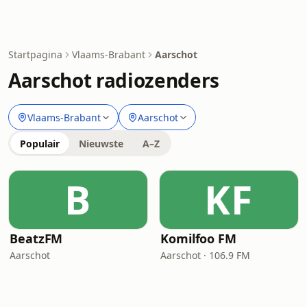
Startpagina
Vlaams-Brabant
Aarschot
Aarschot radiozenders
Vlaams-Brabant
Aarschot
Populair
Nieuwste
A–Z
B
KF
BeatzFM
Komilfoo FM
Aarschot
Aarschot · 106.9 FM