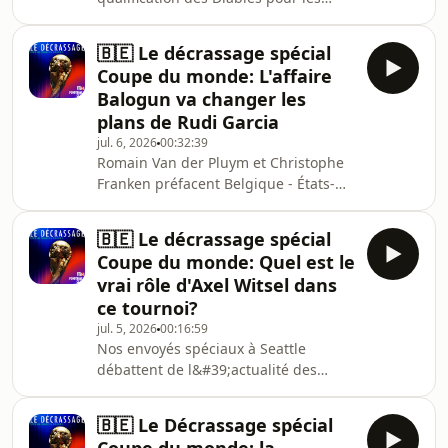
quarts de finale de la Coupe du
mondeSimon Hamoir, Frédéric Bleus,
🇧🇪 Le décrassage spécial
Stéphane Lecaillon et Julien
Coupe du monde: L'affaire
Parcinskisont autour de la table de
Balogun va changer les
Jonathan Lange. Et avec eux,
plans de Rudi Garcia
l’important, c’est les trois points :-
jul. 6, 2026
00:32:39
comment Rudi Garcia a préparé son
Romain Van der Pluym et Christophe
équipe ?- l’avènement du roi Charles
Franken préfacent Belgique - États-
de Ketelaere- comment faire contre
Unis. Au programme: le débat autour
l’Espagne ?
de Balogun, son impact sur la
🇧🇪 Le décrassage spécial
défense belge et la tentation de
Coupe du monde: Quel est le
mettre toutes les stars sur le banc.
vrai rôle d'Axel Witsel dans
ce tournoi?
jul. 5, 2026
00:16:59
Nos envoyés spéciaux à Seattle
débattent de l&#39;actualité des
Diables: le rôle de Witsel,
l&#39;impatience de Lukébakio et
🇧🇪 Le Décrassage spécial
l&#39;hésitation dans les intentions