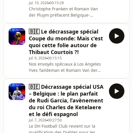
jul. 10, 2026
00:15:28
coaching presque parfait de Rudi
Christophe Franken et Romain Van
Garcia- la Coupe du monde des
der Pluym préfacent Belgique-
Diables est-elle réussie ?
Espagne en trois points: le rôle de
Lukaku, le besoin de s&#39;adapter
🇧🇪 Le décrassage spécial
tactiquement et Garcia face aux pays
Coupe du monde: Mais c'est
de ses grands-parents.
quoi cette folie autour de
Thibaut Courtois ?!
jul. 9, 2026
00:15:15
Nos envoyés spéciaux à Los Angeles
Yves Taildeman et Romain Van der
Pluym décryptent l&#39;actualité des
Diables rouges en trois points: la folie
🇧🇪 Décrassage spécial USA
espagnole autour de Courtois, les
– Belgique : le plan parfait
propos confiantys de Moreira et le
de Rudi Garcia, l’avènement
changement de terrain des Diables
du roi Charles de Ketelaere
rouges.
et le défi espagnol
jul. 7, 2026
00:27:50
Le DH Football Club revient sur la
qualification des Diables pour les