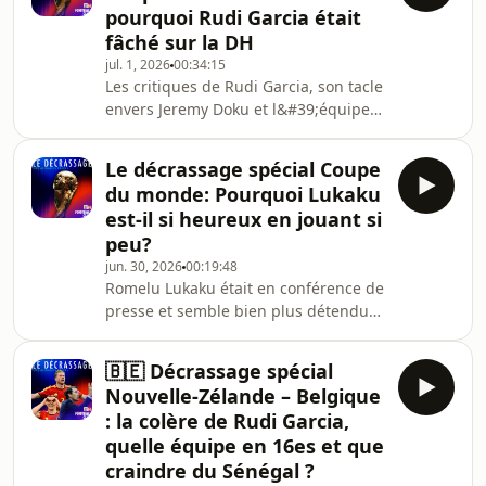
pourquoi Rudi Garcia était
eux, l’important, c’est les trois points :-
fâché sur la DH
quel le bulletin pour Rudi Garcia ?-
jul. 1, 2026
00:34:15
Youri Tielemans, le nouveau patron
Les critiques de Rudi Garcia, son tacle
des Diables ?- quel visage contre les
envers Jeremy Doku et l&#39;équipe
USA ?
probable. Nos envoyés spéciaux à
Seattle débattent de l&#39;actualité
Le décrassage spécial Coupe
des Diables rouges avant le match
du monde: Pourquoi Lukaku
face au Sénégal.
est-il si heureux en jouant si
peu?
jun. 30, 2026
00:19:48
Romelu Lukaku était en conférence de
presse et semble bien plus détendu
qu&#39;en 2024. Pourquoi? Nos
envoyés spéciaux débattent de son
🇧🇪 Décrassage spécial
cas mais aussi de la blessure de Zeno
Nouvelle-Zélande – Belgique
Debast et de l&#39;interview que
: la colère de Rudi Garcia,
Rudi Garcia a accordée à la presse
quelle équipe en 16es et que
belge.
craindre du Sénégal ?