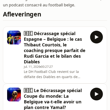
un podcast consacré au football belge.
Afleveringen
🇧🇪 Décrassage spécial
Espagne – Belgique : le cas
Thibaut Courtois, le
coaching presque parfait de
Rudi Garcia et le bilan des
Diables
jul. 11, 2026
00:27:27
Le DH Football Club revient sur la
défaite des Diables en quarts de
finale de la Coupe du monde.Frédéric
Bleus, Louis Janssen, Fabrice Melchior
🇧🇪 Le Décrassage spécial
et Benoît Peeters sont autour de la
Coupe du monde: La
table de Jonathan Lange. Et avec eux,
Belgique va-t-elle avoir un
l’important, c’est les trois points :-
plan contre Yamal?
fallait-il sortir Thibaut Courtois ?- le