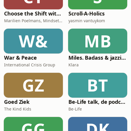
Choose the Shift with Marilien Poelmans
Scroll-A-Holics
Marilien Poelmans, Mindset Mentor, Founder of the Mindset Shift Academy
yasmin vantuykom
W&
MB
War & Peace
Miles. Badass & jazzicoon
International Crisis Group
Klara
GZ
BT
Goed Ziek
Be-Life talk, de podcast die de gezondheid van vrouwen in beweging zet!
The Kind Kids
Be-Life
GG
DK