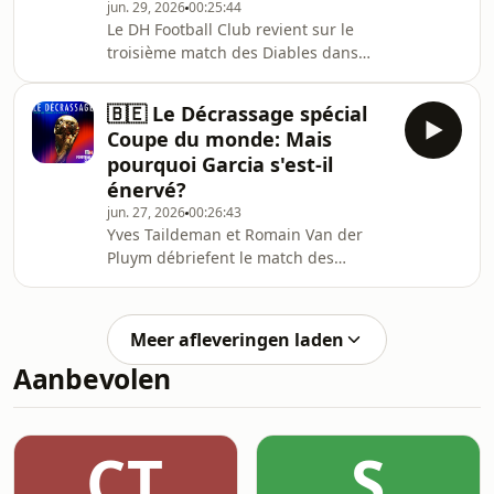
jun. 29, 2026
00:25:44
Le DH Football Club revient sur le
troisième match des Diables dans
cette Coupe du mondeSimon Hamoir,
Frédéric Bleus, Louis Janssen et Julien
🇧🇪 Le Décrassage spécial
Parcinskisont autour de la table de
Coupe du monde: Mais
Jonathan Lange. Et avec eux,
pourquoi Garcia s'est-il
l’important, c’est les trois points :-
énervé?
comment analyser la colère de Rudi
jun. 27, 2026
00:26:43
Garcia ?- quelle équipe en 16es de
Yves Taildeman et Romain Van der
finale ?- que craindre du Sénégal ?
Pluym débriefent le match des
Diables rouges en podcast. Au
programme: le coup de gueule inutile
de Rudi Garcia, la performance XXL de
Meer afleveringen laden
Leandro Trossard et un milieu de
Aanbevolen
terrain qui fait du bien.
CT
S