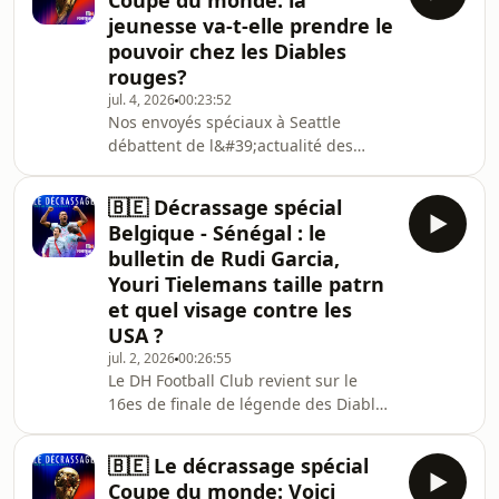
Coupe du monde: la
face aux USA.
jeunesse va-t-elle prendre le
pouvoir chez les Diables
rouges?
jul. 4, 2026
00:23:52
Nos envoyés spéciaux à Seattle
débattent de l&#39;actualité des
Diables rouges. Au programme: la
bataille des latéraux, les jeunes qui
🇧🇪 Décrassage spécial
poussent et une immersion au
Belgique - Sénégal : le
baseball.
bulletin de Rudi Garcia,
Youri Tielemans taille patrn
et quel visage contre les
USA ?
jul. 2, 2026
00:26:55
Le DH Football Club revient sur le
16es de finale de légende des Diables
dans cette Coupe du monde.Simon
Hamoir, Vincent Blouard, Frédéric
🇧🇪 Le décrassage spécial
Bleus et Louis Janssen sont autour de
Coupe du monde: Voici
la table de Jonathan Lange. Et avec