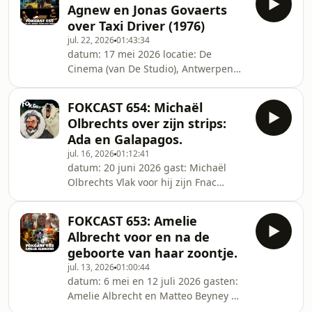
Agnew en Jonas Govaerts
werken aan angsten en de
over Taxi Driver (1976)
afwezigheid van alcohol.
jul. 22, 2026
01:43:34
datum: 17 mei 2026 locatie: De
Cinema (van De Studio), Antwerpen
gasten: Alex Agnew, Jonas Govaerts
Na het samen bekijken van het 50 jaar
FOKCAST 654: Michaël
oude Taxi Driver (1976 van Martin
Olbrechts over zijn strips:
Scorsese met Robert De Niro)
Ada en Galapagos.
bespreken we deze film live in De
jul. 16, 2026
01:12:41
Cinema en overlopen we films van de
datum: 20 juni 2026 gast: Michaël
acteurs en de regisseur. De lijst met
Olbrechts Vlak voor hij zijn Fnac
films kun je hier vinden:
Stripprijs 2026 gaat ophalen spreken
https://letterboxd.com/jokerfokke/list/fokcast-
we met stripauteur Michaël over het
655-taxi-driver-e
FOKCAST 653: Amelie
geweldige tweede deel van zijn
Albrecht voor en na de
Eilanden-trilogie: Ada. En ook over het
geboorte van haar zoontje.
meesterlijke eerste deel: Galapagos.
jul. 13, 2026
01:00:44
Met dank aan uitgeverij Oogachtend
datum: 6 mei en 12 juli 2026 gasten:
en Michaël voor het fantastische
Amelie Albrecht en Matteo Beyney We
artwork.
spreken met Amelie op 6 mei vlak