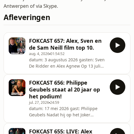
Antwerpen of via Skype.
Afleveringen
FOKCAST 657: Alex, Sven en
de Sam Neill film top 10.
aug. 4, 2026
01:54:52
datum: 3 augustus 2026 gasten: Sven
De Ridder en Alex Agnew Op 13 juli
2026 stierf de Nieuw-Zeelands acteur
Sam Neill. We geven hem een
FOKCAST 656: Philippe
eerbetoon met een film top 15 van
Geubels staat al 20 jaar op
zijn films. Ja, Jurassic Park staat op 1,
het podium!
maar wat is de rest van die top 15?
jul. 27, 2026
24:59
Die top 15 kun je hier vinden:
datum: 17 mei 2026 gast: Philippe
https://letterboxd.com/jokerfokke/list/fokcast-
Geubels Nadat hij op het Joker
657-sam-neill/
podium stond, kropen we in de kelder
en spraken we over zijn comedy, de
FOKCAST 655: LIVE: Alex
begin periode, zijn TV werk, het