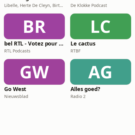
Libelle, Herte De Cleyn, Birte Govarts
De Klokke Podcast
BR
LC
bel RTL - Votez pour moi
Le cactus
RTL Podcasts
RTBF
GW
AG
Go West
Alles goed?
Nieuwsblad
Radio 2