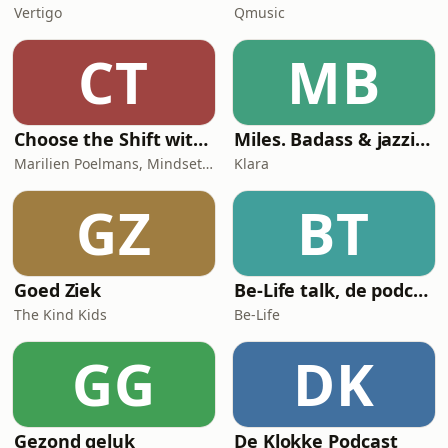
Vertigo
Qmusic
CT
MB
Choose the Shift with Marilien Poelmans
Miles. Badass & jazzicoon
Marilien Poelmans, Mindset Mentor, Founder of the Mindset Shift Academy
Klara
GZ
BT
Goed Ziek
Be-Life talk, de podcast die de gezondheid van vrouwen in beweging zet!
The Kind Kids
Be-Life
GG
DK
Gezond geluk
De Klokke Podcast