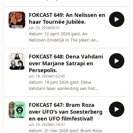
regisseur/acteur Mel Brooks 100 jaar.
Om dit te vieren bespreken we Sven
FOKCAST 649: An Nelissen en
zijn top 5 Mel Brooks films.
haar Tournée Jubilée.
jun. 23, 2026
50:31
datum: 12 april 2026 gast: An
Nelissen Eindelijk in The Joker! An
Nelissen is cultureel erfgoed en een
van de grondleggers van de Vlaamse
FOKCAST 648: Dena Vahdani
comedy scene. We spreken over haar
over Marjane Satrapi en
carrière en haar nieuwe voorstelling!
Persepolis.
jun. 18, 2026
01:02:45
datum: 14 juni 2026 gast: Dena
Vahdani Naar aanleiding van het
overlijden van de Frans-Iraanse
striptekenaar en regiseur Marjane
FOKCAST 647: Bram Roza
Satrapi spreken we met Dena,
over UFO's van Soesterberg
comedian die ook Iraanse roots heeft,
en een UFO filmfestival!
over Satrapi, over de geweldige
jun. 16, 2026
01:18:37
graphic novel en film: Persepolis, over
datum: 31 mei 2026 gast: Bram Roza
de geschiedenis en situatie van Iran