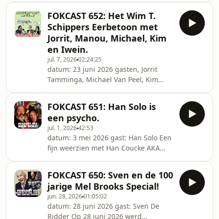
voor haar bevalling en op 12 juli,
FOKCAST 652: Het Wim T.
samen met Matteo, over haar zoontje,
Schippers Eerbetoon met
over de zwangerschap en over de
Jorrit, Manou, Michael, Kim
humor die dat genereerde.
en Iwein.
jul. 7, 2026
02:24:25
datum: 23 juni 2026 gasten, Jorrit
Tamminga, Michael Van Peel, Kim
Duchateau, Manou Kersting en Iwein
Segers Op 10 juni 2026 stierf de
FOKCAST 651: Han Solo is
Nederlands TV-maker, acteur,
een psycho.
stemacteur, schrijver, presentator en
jul. 1, 2026
42:53
beeldend kunstenaar Wim T.
datum: 3 mei 2026 gast: Han Solo Een
Schippers. We bespreken met diverse
fijn weerzien met Han Coucke AKA
gasten de diverse aspecten van deze
Han Solo. We hebben het over zijn
veelzijdige man. Het geweldige
comedy, over zijn volgende (ELFDE)
artwork is van Kim Duchateau.
FOKCAST 650: Sven en de 100
solo show en veel meer.
jarige Mel Brooks Special!
jun. 28, 2026
01:05:02
datum: 28 juni 2026 gast: Sven De
Ridder Op 28 juni 2026 werd