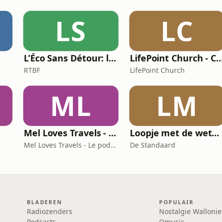
LS
LC
L’Éco Sans Détour: l'actualité économique
LifePoint Church - Campus de 
RTBF
LifePoint Church
ML
LM
Mel Loves Travels - Le podcast belge du voyage
Loopje met de wetenschap
Mel Loves Travels - Le podcast belge du voyage
De Standaard
BLADEREN
POPULAIR
Radiozenders
Nostalgie Wallonie
Podcasts
Qmusic