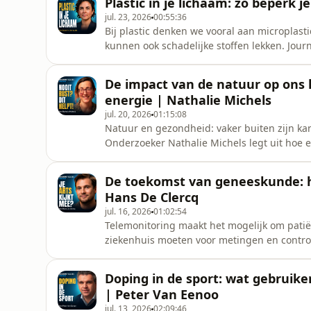
Plastic in je lichaam: zo beperk j
opgroeien met haar broer Michiel, buit
jul. 23, 2026
00:55:36
Bij plastic denken we vooral aan microplast
kunnen ook schadelijke stoffen lekken. Journ
we weten over BPA, ftalaten en vlamvertrager
je blootstelling aan plastic praktisch kunt 
De impact van de natuur op ons 
sn
energie | Nathalie Michels
jul. 20, 2026
01:15:08
Natuur en gezondheid: vaker buiten zijn ka
Onderzoeker Nathalie Michels legt uit hoe e
lichaam.Je ontdekt de relatie tussen de natu
Nathalie geeft eenvoudige manieren om mee
De toekomst van geneeskunde: ho
je in de stad woont of vee
Hans De Clercq
jul. 16, 2026
01:02:54
Telemonitoring maakt het mogelijk om patië
ziekenhuis moeten voor metingen en controle
ademhaling, bloeddruk en andere medische
zorgtechnologie in België toch zo traag doo
Doping in de sport: wat gebruike
terugbetaling en
| Peter Van Eenoo
jul. 13, 2026
02:09:46