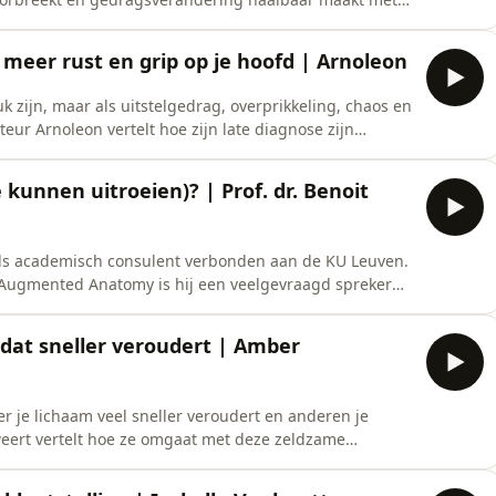
ving. Je ontdekt waarom je telkens terugvalt en hoe je
 Changing HabitsKoop Minder werken, meer doenKoop
 meer rust en grip op je hoofd | Arnoleon
k zijn, maar als uitstelgedrag, overprikkeling, chaos en
uteur Arnoleon vertelt hoe zijn late diagnose zijn
er focus, rust en grip te krijgen.Je hoort waarom
weging en extra prikkels zijn focus ondersteunen en
 kunnen uitroeien)? | Prof. dr. Benoit
s als academisch consulent verbonden aan de KU Leuven.
Augmented Anatomy is hij een veelgevraagd spreker
 intelligentie.In zijn boek &#39;Hoe word je 1000 jaar?
komst van de Homo technologicus, de mens die zichzelf
 dat sneller veroudert | Amber
er je lichaam veel sneller veroudert en anderen je
ert vertelt hoe ze omgaat met deze zeldzame
kingen en een beperkte levensverwachting, zonder
t open over medicatie en onderzoek naar progeria,