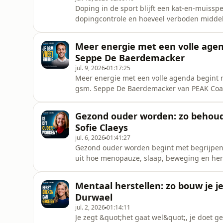
Doping in de sport blijft een kat-en-muissp
dopingcontrole en hoeveel verboden middel
legt uit hoe dopinglabs EPO, anabole ster
en urinestalen jaren later alsnog positief 
Meer energie met een volle agend
veranderingen verraadt.Je
Seppe De Baerdemacker
jul. 9, 2026
01:17:25
Meer energie met een volle agenda begint 
gsm. Seppe De Baerdemacker van PEAK Coach
vol zit, je hoofd blijft aanstaan en sporte
al verschil kan maken, hoe meldingen je brei
Gezond ouder worden: zo behoud je
trainen is en ho
Sofie Claeys
jul. 6, 2026
01:41:27
Gezond ouder worden begint met begrijpen wa
uit hoe menopauze, slaap, beweging en her
zelfstandigheid je behoudt na je vijftigste.
is dan uitslapen, hoe krachttraining je li
Mentaal herstellen: zo bouw je je
automatisch betekent dat
Durwael
jul. 2, 2026
01:14:11
Je zegt &quot;het gaat wel&quot;, je doet ge