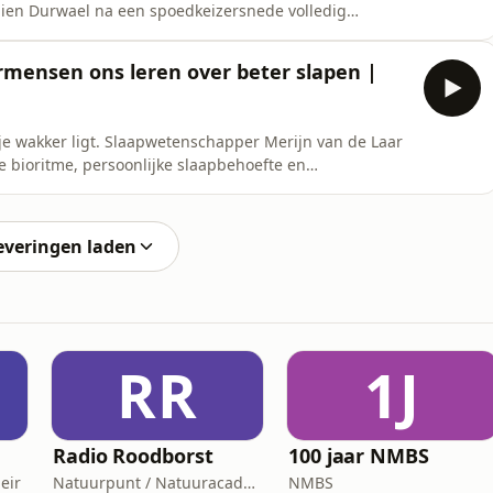
olien Durwael na een spoedkeizersnede volledig
heropbouwde en welke concrete gewoontes jou kunnen
rthomoleculair voedingsdeskundige en leefstijlexpert.
rmensen ons leren over beter slapen |
e wakker ligt. Slaapwetenschapper Merijn van de Laar
je bioritme, persoonlijke slaapbehoefte en
an de Laar schreef Slapen als een oermens, dat in
zelf bijna drie jaar met slapeloosheid. Koop Merijns
everingen laden
RR
1J
Radio Roodborst
100 jaar NMBS
eir
Natuurpunt / Natuuracademie
NMBS