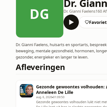
Dr. Giann
DG
Dr. Gianni Faelens
160 Af
Favorie
Dr. Gianni Faelens, huisarts en sportarts, bespree
beweging, mentale gezondheid, hormonen, longevit
gezonder, energieker en langer te leven.
Afleveringen
Gezonde gewoontes volhouden: z
Anneleen De Lille
aug. 6, 2026
01:09:50
Gezonde gewoontes volhouden lukt niet met
De Lille legt uit hoe je slechte gewoontes