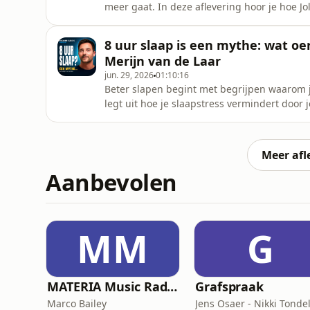
meer gaat. In deze aflevering hoor je hoe J
instortte, hoe ze zichzelf stap voor stap 
helpen om te herstellen.Jolien Durwael is o
8 uur slaap is een mythe: wat oe
Ze schreef het boek He
Merijn van de Laar
jun. 29, 2026
01:10:16
Beter slapen begint met begrijpen waarom j
legt uit hoe je slaapstress vermindert door 
slapeloosheid anders te benaderen.Merijn v
meer dan twintig talen verscheen.Hij leefde 
boek 'Slapen als een oermens'
Meer afl
Aanbevolen
MM
G
MATERIA Music Radio Show by Marco Bailey
Grafspraak
Marco Bailey
Jens Osaer - Nikki Tondel