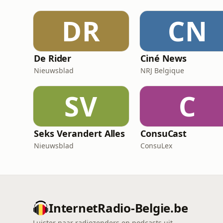
DR
CN
De Rider
Ciné News
Nieuwsblad
NRJ Belgique
SV
C
Seks Verandert Alles
ConsuCast
Nieuwsblad
ConsuLex
InternetRadio-Belgie.be
Luister naar radiozenders en podcasts uit