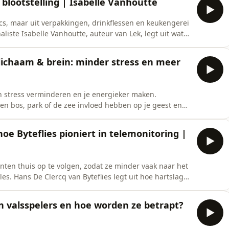
e blootstelling | Isabelle Vanhoutte
ics, maar uit verpakkingen, drinkflessen en keukengerei
aliste Isabelle Vanhoutte, auteur van Lek, legt uit wat
s, waarom BPA-vrij niet automatisch veilig is en hoe je
verlagen.Je ontdekt waarom warmte, vet en zuur stoffen
lichaam & brein: minder stress en meer
n stress verminderen en je energieker maken.
en bos, park of de zee invloed hebben op je geest en
ur en stress, cortisol, ontsteking en je microbioom.
r natuur en rust in je dag te brengen, zelfs wanneer
e Byteflies pioniert in telemonitoring |
nten thuis op te volgen, zodat ze minder vaak naar het
s. Hans De Clercq van Byteflies legt uit hoe hartslag,
 data bij zorgverleners terechtkomen, en waarom deze
rbreekt.Je hoort hoe versnipperde patiëntendossiers,
n valsspelers en hoe worden ze betrapt?