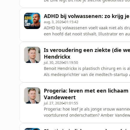
kleine stappen, meer rust en de juiste omge
nieuwe gewoontes langer volhoudt.Ontdek
ADHD bij volwassenen: zo krijg je
Denk gezond, dieet gezo
aug. 3, 2026
01:15:42
ADHD bij volwassenen voelt vaak niet als dru
een hoofd dat nooit stilvalt. Illustrator en a
verleden verklaarde en wat hem helpt om me
ADHD-paralyse op luiheid kan lijken, hoe be
Is veroudering een ziekte (die we
wat medicatie v
Hendrickx
jul. 30, 2026
01:19:50
Benoit Hendrickx is plastisch chirurg en i
Als medeoprichter van de medtech-startup 
over geneeskunde, technologie en artificiële
&#39; onderzoekt prof. dr. Hendrickx de op
Progeria: leven met een lichaam
steeds hervormt e
Vandeweert
jul. 27, 2026
01:01:55
Progeria: hoe leef je als jonge vrouw wanne
voortdurend onderschatten? Amber Vandewe
verouderingsziekte, met lichamelijke beper
progeria te laten bepalen wie ze is.Ze praa