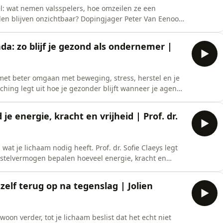
el: wat nemen valsspelers, hoe omzeilen ze een
en blijven onzichtbaar? Dopingjager Peter Van Eenoo
oïden en andere doping opsporen, waarom oude bloed-
kunnen testen en hoe het biologisch paspoort verdachte
a: zo blijf je gezond als ondernemer |
met beter omgaan met beweging, stress, herstel en je
ing legt uit hoe je gezonder blijft wanneer je agenda
n telkens opschuift.Je hoort waarom 20 minuten bewegen
n blijven prikkelen, waarom herstel niet altijd hard
 energie, kracht en vrijheid | Prof. dr.
t je lichaam nodig heeft. Prof. dr. Sofie Claeys legt
stelvermogen bepalen hoeveel energie, kracht en
 Je hoort waarom een vast slaapritme soms belangrijker
chaam sterker houdt en waarom ouder worden niet
zelf terug op na tegenslag | Jolien
woon verder, tot je lichaam beslist dat het echt niet