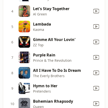
Let's Stay Together
4
Al Green
Lambada
5
Kaoma
Gimme All Your Lovin'
6
ZZ Top
Purple Rain
7
Prince & The Revolution
All I Have To Do Is Dream
8
The Everly Brothers
Hymn to Her
9
Pretenders
Bohemian Rhapsody
10
Queen