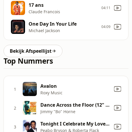
17 ans
04:11
Claude Francois
One Day In Your Life
04:09
Michael Jackson
Bekijk Afspeellijst
Top Nummers
Avalon
1
Roxy Music
Dance Across the Floor (12" Mix)
2
Jimmy "Bo" Horne
Tonight I Celebrate My Love (feat. Roberta Flack)
3
Peabo Bryson & Roberta Flack