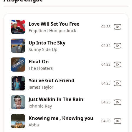
Love Will Set You Free
04:38
Engelbert Humperdinck
Up Into The Sky
04:34
Sunny Side Up
Float On
04:32
The Floaters
You've Got A Friend
04:25
James Taylor
Just Walkin In The Rain
04:23
Johnnie Ray
Knowing me , Knowing you
04:20
Abba