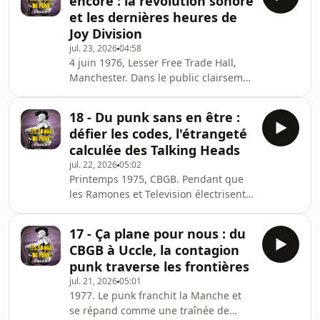
encore : la révolution sonore
pour rire". Sid Vicious à la batterie
et les dernières heures de
sans savoir en jouer, Steve Severin à
Joy Division
la basse, Marco Pirroni à la guitare, et
jul. 23, 2026
04:58
une jeune femme de 19 ans de
4 juin 1976, Lesser Free Trade Hall,
Bromley au chant : Siouxsie Sioux.
Manchester. Dans le public clairsemé
Vingt minutes de déraillement sur
du concert des Sex Pistols, deux
"The Lord's P
jeunes hommes de vingt ans
18 - Du punk sans en être :
découvrent que le rock peut enfin leur
défier les codes, l'étrangeté
être accessible. Le lendemain, Peter
calculée des Talking Heads
Hook emprunte de l'argent à sa mère
jul. 22, 2026
05:02
pour s'acheter une basse, Bernard
Printemps 1975, CBGB. Pendant que
Sumner trouve une guitare. Avec Ian
les Ramones et Television électrisent
Curtis, employé du JobCentre qui lit
la scène new-yorkaise en cuir et
Burroughs et Nietzsche, ils formeront
épingles à nourrice, un trio débarque
Joy Divis
17 - Ça plane pour nous : du
en chemises blanches boutonnées et
CBGB à Uccle, la contagion
pantalons repassés. David Byrne,
punk traverse les frontières
Chris Frantz et Tina Weymouth,
jul. 21, 2026
05:01
étudiants d'art de la Rhode Island
1977. Le punk franchit la Manche et
School of Design, choisissent
se répand comme une traînée de
délibérément l'inverse exact des