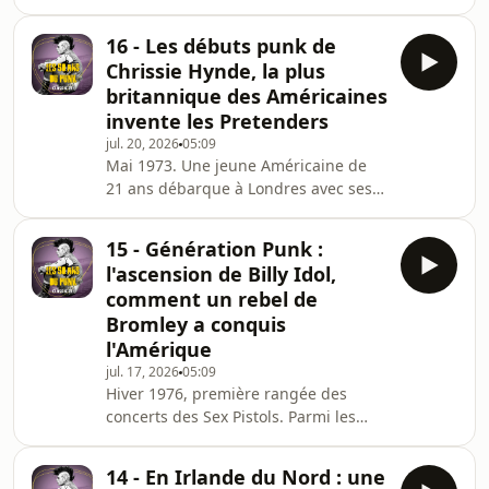
poudre à travers l'Europe et
codes punk. Méprisés par leurs pairs
l'Amérique du Nord. À Bruxelles, le
comme des "intellos dég
16 - Les débuts punk de
journaliste rock Bert Bertrand lance
Chrissie Hynde, la plus
un défi fou au producteur Lou
britannique des Américaines
Deprijck : créer le premier titre punk
invente les Pretenders
francophone en 24 heures. Naît alors
jul. 20, 2026
05:09
"Ça Plane Pour Moi", attribué à un
Mai 1973. Une jeune Américaine de
certain Roger Jouret rebaptisé Plastic
21 ans débarque à Londres avec ses
Bertrand, ancien batteur de Hubble
économies de serveuse et une
Bubble en combin
obsession pour Iggy Pop. Chrissie
15 - Génération Punk :
Hynde, marquée par la fusillade de
l'ascension de Billy Idol,
Kent State, fuit une Amérique qu'elle
comment un rebel de
ne supporte plus. Vendeuse chez SEX,
Bromley a conquis
la boutique de Malcolm McLaren, elle
l'Amérique
côtoie les futurs Sex Pistols tout en
multipliant les tentatives de groupes
jul. 17, 2026
05:09
Hiver 1976, première rangée des
ratées : avec Mick Jones avant The
concerts des Sex Pistols. Parmi les
Clash, Sid
fans du Bromley Contingent, un jeune
homme blond abandonne ses études
14 - En Irlande du Nord : une
de littérature anglaise pour se