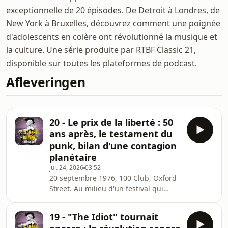
exceptionnelle de 20 épisodes. De Detroit à Londres, de
New York à Bruxelles, découvrez comment une poignée
d'adolescents en colère ont révolutionné la musique et
la culture. Une série produite par RTBF Classic 21,
disponible sur toutes les plateformes de podcast.
Afleveringen
20 - Le prix de la liberté : 50
ans après, le testament du
punk, bilan d'une contagion
planétaire
jul. 24, 2026
03:52
20 septembre 1976, 100 Club, Oxford
Street. Au milieu d'un festival qui
consacre la naissance officielle du
punk britannique, un quatuor
19 - "The Idiot" tournait
improvisé monte sur scène "presque