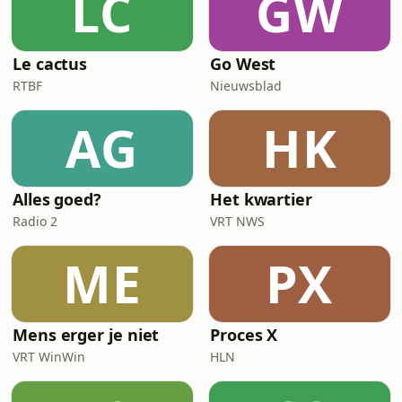
LC
GW
Le cactus
Go West
RTBF
Nieuwsblad
AG
HK
Alles goed?
Het kwartier
Radio 2
VRT NWS
ME
PX
Mens erger je niet
Proces X
VRT WinWin
HLN