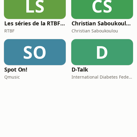
LS
CS
Les séries de la RTBF : Histoire(s)
Christian Saboukoulou
RTBF
Christian Saboukoulou
SO
D
Spot On!
D-Talk
Qmusic
International Diabetes Federation