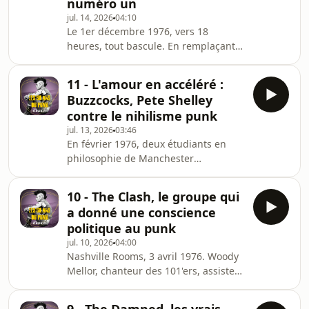
numéro un
contradictions : un batteur de 40 ans
jul. 14, 2026
04:10
vendeur de glaces, un claviériste au
Le 1er décembre 1976, vers 18
synthétiseur Moog dans un
heures, tout bascule. En remplaçant
mouvement qui prône le
Queen au pied levé dans l'émission
dépouillement, et une violence assu
‘Today’ de Thames Television, les Sex
11 - L'amour en accéléré :
Pistols vont vivre six minutes qui
Buzzcocks, Pete Shelley
changeront à jamais l'histoire du rock
contre le nihilisme punk
britannique. Face à un Bill Grundy
jul. 13, 2026
03:46
ivre et provocateur, Steve Jones lâche
En février 1976, deux étudiants en
une série d'insultes en direct qui
philosophie de Manchester
transforment instantanément le punk
découvrent les Sex Pistols dans une
d'une contre-culture underground en
chronique du NME. Cette lecture va
scanda
10 - The Clash, le groupe qui
déclencher une révolution musicale
a donné une conscience
inattendue. Howard Trafford et Peter
politique au punk
McNeish, futurs Buzzcocks, vont
jul. 10, 2026
04:00
organiser le concert le plus influent
Nashville Rooms, 3 avril 1976. Woody
de l'histoire du punk britannique
Mellor, chanteur des 101'ers, assiste
pour seulement 32 livres de location
en première partie au concert des Sex
de salle. De cette soirée du 4 juin
Pistols et comprend instantanément
1976 au Lesser Free