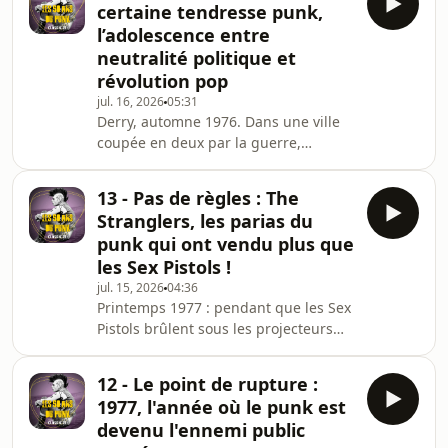
certaine tendresse punk,
consacrer à la scène londonienne.
l’adolescence entre
William Broad deviendra Billy Idol, du
neutralité politique et
nom tiré d'un commentaire de
révolution pop
professeur : "William is idle". Avec
Generation X, il va incarner une vision
jul. 16, 2026
05:31
Derry, automne 1976. Dans une ville
différente du punk : assumant
coupée en deux par la guerre,
ouvertement vouloir r
surveillée par des hélicoptères et
quadrillée de check-points, cinq
13 - Pas de règles : The
adolescents se retrouvent dans un
Stranglers, les parias du
garage pour faire du bruit avec deux
punk qui ont vendu plus que
guitares acoustiques et des bongos.
les Sex Pistols !
Pendant que les Stiff Little Fingers de
jul. 15, 2026
04:36
Belfast écrivent leur colère politique,
Printemps 1977 : pendant que les Sex
les Undertones choisissent de chanter
Pistols brûlent sous les projecteurs
les filles, les barres chocolatées et l'e
médiatiques, un groupe observe la
scène depuis les marges avec une
12 - Le point de rupture :
ironie certaine. Formés en 1974, trois
1977, l'année où le punk est
ans avant l'explosion punk, The
devenu l'ennemi public
Stranglers cumulent déjà les