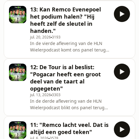
historische tweede plaats van Remco
13: Kan Remco Evenepoel
Evenepoel. "Dit is een heel
het podium halen? "Hij
belangrijke stap in zijn toekomst als
heeft zelf de sleutel in
ronderenner" klinkt het.See
handen."
omnystudio.com/listener for privacy
jul. 20, 2026
3193
information.
In de vierde aflevering van de HLN
Wielerpodcast komt ons panel terug
op de tweede Tourweek met Belgische
overwinningen voor Tim Merlier en
12: De Tour is al beslist:
Remco Evenepoel. Ze praten over de
"Pogacar heeft een groot
podiumkansen van Evenepoel in
deel van de taart al
Parijs: "Hij heeft zelf de sleutel in
opgegeten"
handen. Hij rijdt slim en pakt het heel
jul. 13, 2026
3303
verstandig aan."&nbsp;See
In de derde aflevering van de HLN
omnystudio.com/listener for privacy
Wielerpodcast blikt ons panel terug
information.
op de eerste Tourweek. Tadej Pogacar
heeft met zijn UAE Team Emirates-
11: "Remco lacht veel. Dat is
ploeg de tegenstand meteen duidelijk
altijd een goed teken"
gemaakt dat hij de Tour naar zijn
jul. 6, 2026
3578