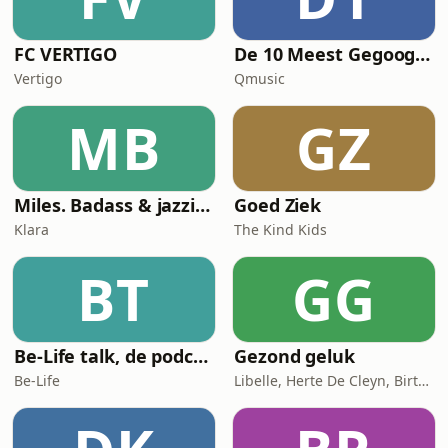
FC VERTIGO
De 10 Meest Gegoogelde Vragen Over…
Vertigo
Qmusic
MB
GZ
Miles. Badass & jazzicoon
Goed Ziek
Klara
The Kind Kids
BT
GG
Be-Life talk, de podcast die de gezondheid van vrouwen in beweging zet!
Gezond geluk
Be-Life
Libelle, Herte De Cleyn, Birte Govarts