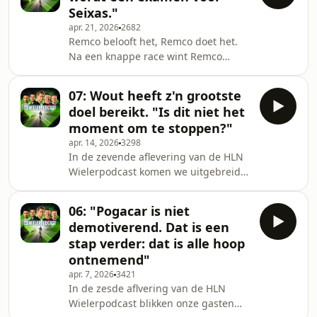
ontbolstering van Seixas en de
Seixas."
bewogen wedstrijd van Remco
apr. 21, 2026
2682
Evenepoel. daarnaast geven Stijn,
Remco belooft het, Remco doet het.
Greg, Maxim en Jonas nog eens een
Na een knappe race wint Remco
overzicht van de beste momenten van
Evenepoel de Amstel Gold Race. Stijn
dit fantastische wielervoorjaar aan de
schat met Greg, Oli, Maxim en Jonas
hand van enkele leuke vragen
07: Wout heeft z'n grootste
deze zege naar waarde. Maar de blik
doel bereikt. "Is dit niet het
gaat meteen naar Luik-Bastenaken-
moment om te stoppen?"
Luik. Want tot wat is Remco in staat
apr. 14, 2026
3298
tegen Pogacar en Paul Seixas? Verder
In de zevende aflevering van de HLN
werpen onze koerskenners nog
Wielerpodcast komen we uitgebreid
enkele spreekwoordelijke bloemetjes
terug op de geweldige overwinning
naar&nbsp; Emiel Verstrynge en
van Wout van Aert in Parijs-Roubaix.
Lorena Wiebes.See omnys
06: "Pogacar is niet
"Hij heeft eindelijk bereikt wat hij al
demotiverend. Dat is een
altijd wilde bereiken" klinkt het aan
stap verder: dat is alle hoop
onze tafel. "Is dit niet het moment om
ontnemend"
te stoppen? Misschien is het beest
apr. 7, 2026
3421
wel los en wordt hij in september
In de zesde aflvering van de HLN
wereldkampioen!"&nbsp;See
Wielerpodcast blikken onze gasten
omnystudio.com/listener for privacy