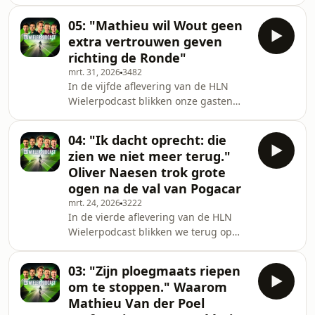
terug op de indrukwekkende derde
information
overwinning van Tadej Pogacar in de
05: "Mathieu wil Wout geen
Ronde van Vlaanderen. Oliver Naesen
extra vertrouwen geven
maakte het zelf mee en eindigde nog
richting de Ronde"
op een knappe 13e plaats. Samen met
mrt. 31, 2026
3482
Greg Van Avermaet, Stijn Vlaeminck,
In de vijfde aflevering van de HLN
Maxim Goethals en Jonas Decleer
Wielerpodcast blikken onze gasten
spreken ze uitgebreid over de Ronde
terug op een druk wielerweekend met
en blikken ze ook al vooruit naar
exploten van Jasper Philipsen en
Parijs-Roubaix. "T
04: "Ik dacht oprecht: die
Mathieu Van der Poel. Ook blikken ze
zien we niet meer terug."
vooruit op d&eacute; hoogmis van het
Oliver Naesen trok grote
Vlaamse voorjaar: de Ronde van
ogen na de val van Pogacar
Vlaanderen. "Mathieu wil Wout geen
mrt. 24, 2026
3222
extra vertrouwen geven door met
In de vierde aflevering van de HLN
hem naar de streep te rijden in
Wielerpodcast blikken we terug op
Wevelgem. Dat speelt onderliggend
het eerste monument van het
zeker mee" aldus Greg Va
seizoen: Milaan-Sanremo. Oliver
03: "Zijn ploegmaats riepen
Naesen was uiteraard onder de
om te stoppen." Waarom
indruk van Tadej Pogacar. "Na die val
Mathieu Van der Poel
dacht ik: die zien we niet meer terug.